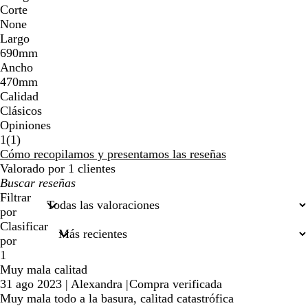
Corte
None
Largo
690mm
Ancho
470mm
Calidad
Clásicos
Opiniones
1
1
(
1
)
reseñas
Cómo recopilamos y presentamos las reseñas
Valorado por 1 clientes
Mis
búsquedas
Filtrar
por
Clasificar
por
1
Muy mala calitad
31 ago 2023
|
Alexandra
|
Compra verificada
Muy mala todo a la basura, calitad catastrófica