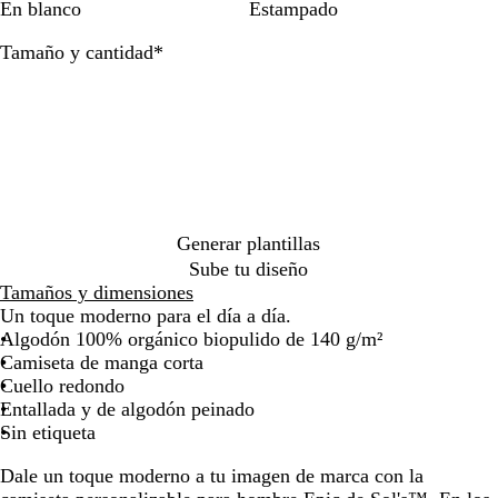
En blanco
Estampado
j
c
r
f
o
la
la
a
o
e
r
p
imagen
imagen
Obligatorio
Tamaño y cantidad
*
s
a
a
r
p
l
n
o
e
c
f
a
é
u
d
s
n
o
d
o
Generar plantillas
Sube tu diseño
Tamaños y dimensiones
Un toque moderno para el día a día.
Algodón 100% orgánico biopulido de 140 g/m²
Camiseta de manga corta
Cuello redondo
Entallada y de algodón peinado
Sin etiqueta
Dale un toque moderno a tu imagen de marca con la