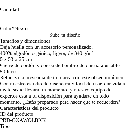
la
la
Cantidad
imagen
imagen
Color
*
Negro
N
A
N
Sube tu diseño
e
z
a
Tamaños y dimensiones
g
u
t
Deja huella con un accesorio personalizado.
r
l
u
100% algodón orgánico, ligera, de 340 g/m²
o
f
r
5 x 53 x 25 cm
r
a
Cierre de cordón y correa de hombro de cincha ajustable
a
l
20 litros
n
Refuerza la presencia de tu marca con este obsequio único.
c
Con nuestro estudio de diseño muy fácil de usar, dar vida a
é
tus ideas te llevará un momento, y nuestro equipo de
s
expertos está a tu disposición para ayudarte en todo
momento. ¿Estás preparado para hacer que te recuerden?
Características del producto
ID del producto
PRD-OXAWOLBKK
Tipo