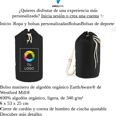
Diapositiva
¿Quieres disfrutar de una experiencia más
1
personalizada?
Inicia sesión o crea una cuenta
✨
de
Inicio
Ropa y bolsas personalizadas
Bolsas
Bolsas de deporte
1
...
Diapositiva
Imagen
Acercado
Utiliza
Haz
Imagen
Acercado
Utiliza
Haz
1
ampliable
hasta
las
clic
ampliable
hasta
las
clic
de
mínimo
teclas
para
mínimo
teclas
para
2
de
expandir
de
expandir
más
más
y
y
menos
menos
para
para
ampliar
ampliar
y
y
alejar
alejar
Bolso marinero de algodón orgánico EarthAware® de
y
y
Westford Mill®
las
las
100% algodón orgánico, ligera, de 340 g/m²
flechas
flechas
5 x 53 x 25 cm
para
para
Cierre de cordón y correa de hombro de cincha ajustable
moverte
moverte
Descubre más detalles
por
por