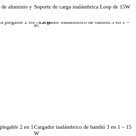
N
 de aluminio y
Soporte de carga inalámbrica Loop de 15W
e
g
r
o
M
plegable 2 en 1
Cargador inalámbrico de bambú 3 en 1 – 15
a
W