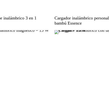
M
 inalámbrico 3 en 1
Cargador inalámbrico personal
a
bambú Essence
d
e
r
a