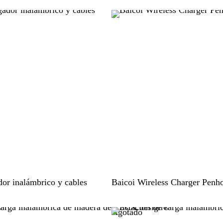
a
n
c
o
M
dor inalámbrico y cables
Baicoi Wireless Charger Penh
a
d
Agotado
e