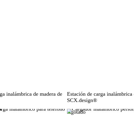
r
a
N
rga inalámbrica de madera de
Estación de carga inalámbrica
e
SCX.design®
g
Agotado
r
o
s
ó