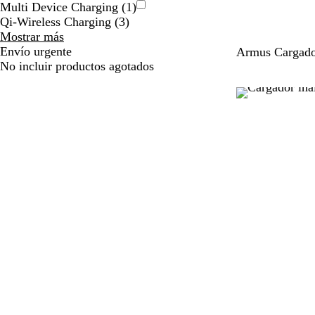
Multi Device Charging
(
1
)
Qi-Wireless Charging
(
3
)
Características
Mostrar más
especiales
Envío urgente
N
B
Armus Cargador
opciones
No incluir productos agotados
e
l
g
a
r
n
o
c
o