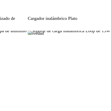
B
izado de
Cargador inalámbrico Plato
e
i
Novedad
s