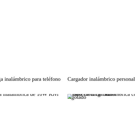
l
i
d
o
N
a inalámbrico para teléfono
Cargador inalámbrico persona
e
g
Agotado
r
o
s
ó
l
i