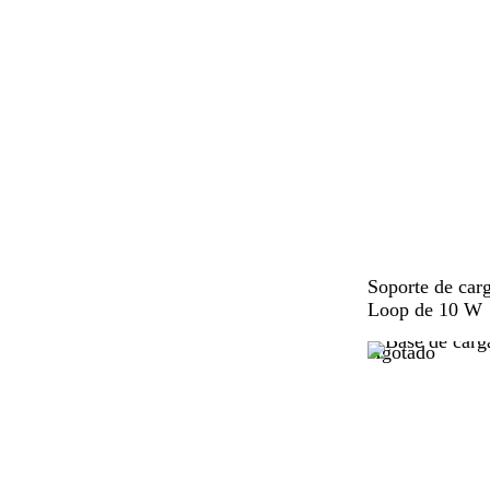
N
Soporte de carg
e
Loop de 10 W
g
Agotado
r
o
s
ó
l
i