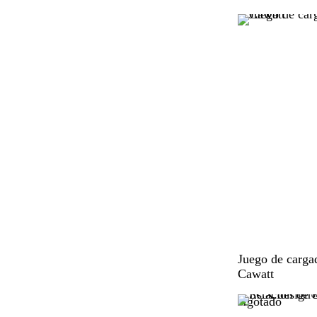
i
s
N
Juego de carga
e
Cawatt
g
Agotado
r