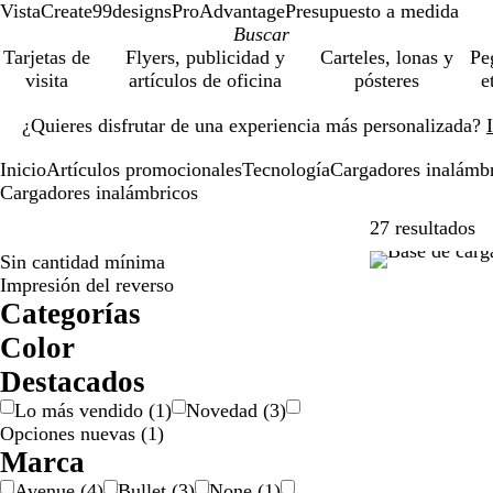
VistaCreate
99designs
ProAdvantage
Presupuesto a medida
Tarjetas de
Flyers, publicidad y
Carteles, lonas y
Pe
visita
artículos de oficina
pósteres
e
Diapositiva
¿Quieres disfrutar de una experiencia más personalizada?
1
de
Inicio
Artículos promocionales
Tecnología
Cargadores inalámb
1
Cargadores inalámbricos
Sa
27 resultados
Sin cantidad mínima
Impresión del reverso
Categorías
Color
A
B
B
G
M
N
P
R
V
Destacados
z
e
l
r
a
e
l
o
e
Lo más vendido
(
1
)
Novedad
(
3
)
u
i
a
i
r
g
a
j
r
Opciones nuevas
(
1
)
l
s
n
s
r
r
t
o
d
Marca
c
/
ó
o
e
e
o
p
n
a
Avenue
(
4
)
Bullet
(
3
)
None
(
1
)