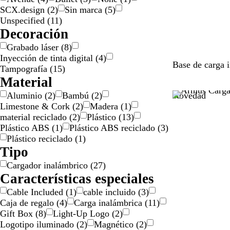
l
d
SCX.design
(
2
)
Sin marca
(
5
)
a
o
Unspecified
(
11
)
t
Decoración
e
Grabado láser
(
8
)
a
Inyección de tinta digital
(
4
)
d
B
Base de carga 
Tampografía
(
15
)
o
l
Material
a
Aluminio
(
2
)
Bambú
(
2
)
Novedad
n
Limestone & Cork
(
2
)
Madera
(
1
)
c
material reciclado
(
2
)
Plástico
(
13
)
o
Plástico ABS
(
1
)
Plástico ABS reciclado
(
3
)
Plástico reciclado
(
1
)
Tipo
Cargador inalámbrico
(
27
)
Características especiales
Cable Included
(
1
)
cable incluido
(
3
)
Caja de regalo
(
4
)
Carga inalámbrica
(
11
)
Gift Box
(
8
)
Light-Up Logo
(
2
)
Logotipo iluminado
(
2
)
Magnético
(
2
)