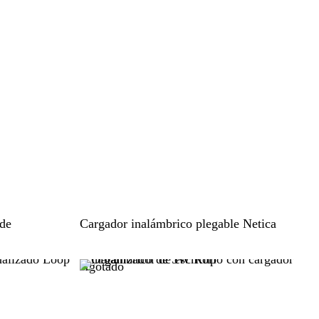
c
o
o
N
 de
Cargador inalámbrico plegable Netica
e
g
Agotado
r
o