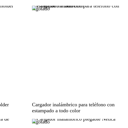
d
Agotado
e
r
a
B
N
older
Cargador inalámbrico para teléfono con
l
e
estampado a todo color
a
g
Agotado
n
r