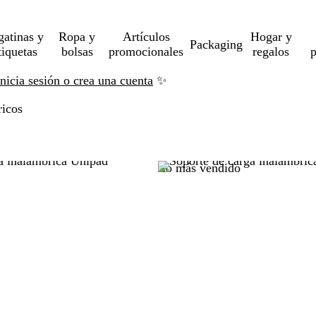
gatinas y
Ropa y
Artículos
Hogar y
Packaging
tiquetas
bolsas
promocionales
regalos
p
Inicia sesión o crea una cuenta
✨
ricos
ltar a resultados filtrados
Lo más vendido