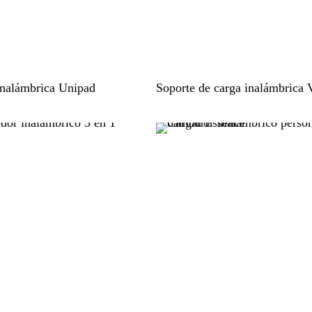
B
inalámbrica Unipad
Soporte de carga inalámbrica 
l
a
n
c
o