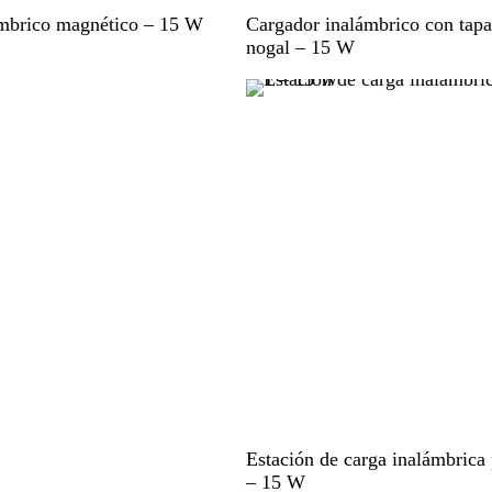
M
ámbrico magnético – 15 W
Cargador inalámbrico con tapa
a
nogal – 15 W
d
e
r
a
B
Estación de carga inalámbrica 
l
– 15 W