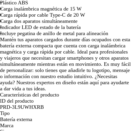
r
n
Plástico ABS
la
la
la
la
la
la
la
la
la
o
c
Carga inalámbrica magnética de 15 W
imagen
imagen
imagen
imagen
imagen
imagen
imagen
imagen
im
o
Carga rápida por cable Type-C de 20 W
Carga dos aparatos simultáneamente
Indicador LED de estado de la batería
Incluye pegatina de anillo de metal para alineación
Mantén tus aparatos cargados durante días ocupados con esta
batería externa compacta que cuenta con carga inalámbrica
magnética y carga rápida por cable. Ideal para profesionales
y viajeros que necesitan cargar smartphones y otros aparatos
simultáneamente mientras están en movimiento. Es muy fácil
de personalizar: solo tienes que añadirle tu logotipo, mensaje
o información con nuestro estudio intuitivo. ¿Necesitas
ayuda? Nuestros expertos en diseño están aquí para ayudarte
a dar vida a tus ideas.
Características del producto
ID del producto
PRD-3L9UWHXRB
Tipo
Batería externa
Marca