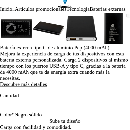
Inicio
Artículos promocionales
Tecnología
Baterías externas
...
Diapositiva
Imagen
Acercado
Utiliza
Haz
Imagen
Acercado
Utiliza
Haz
Imagen
Acercado
Utiliza
Haz
Imagen
Acerca
Utiliza
Haz
1
ampliable
hasta
las
clic
ampliable
hasta
las
clic
ampliable
hasta
las
clic
ampliab
hasta
las
clic
de
mínimo
teclas
para
mínimo
teclas
para
mínimo
teclas
para
mínimo
teclas
para
4
de
expandir
de
expandir
de
expandir
de
expandi
más
más
más
más
y
y
y
y
Batería externa tipo C de aluminio Pep (4000 mAh)
menos
menos
menos
menos
Mejora la experiencia de carga de tus dispositivos con esta
para
para
para
para
batería externa personalizada. Carga 2 dispositivos al mismo
ampliar
ampliar
ampliar
ampliar
tiempo con los puertos USB-A y tipo C, gracias a la batería
y
y
y
y
de 4000 mAh que te da energía extra cuando más la
alejar
alejar
alejar
alejar
necesitas.
y
y
y
y
Descubre más detalles
las
las
las
las
flechas
flechas
flechas
flechas
Cantidad
para
para
para
para
moverte
moverte
moverte
movert
por
por
por
por
Color
*
Negro sólido
la
la
la
la
N
A
P
r
T
Sube tu diseño
imagen
imagen
imagen
imagen
e
z
l
o
i
Carga con facilidad y comodidad.