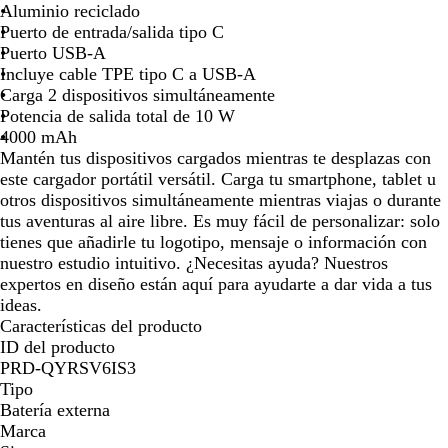
g
u
a
j
t
Aluminio reciclado
r
l
t
o
a
Puerto de entrada/salida tipo C
o
e
e
n
Puerto USB-A
s
l
a
i
Incluye cable TPE tipo C a USB-A
ó
é
d
o
Carga 2 dispositivos simultáneamente
l
c
o
Potencia de salida total de 10 W
i
t
4000 mAh
d
r
Mantén tus dispositivos cargados mientras te desplazas con
o
i
este cargador portátil versátil. Carga tu smartphone, tablet u
c
otros dispositivos simultáneamente mientras viajas o durante
o
tus aventuras al aire libre. Es muy fácil de personalizar: solo
tienes que añadirle tu logotipo, mensaje o información con
nuestro estudio intuitivo. ¿Necesitas ayuda? Nuestros
expertos en diseño están aquí para ayudarte a dar vida a tus
ideas.
Características del producto
ID del producto
PRD-QYRSV6IS3
Tipo
Batería externa
Marca