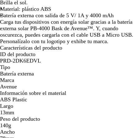
l
Brilla el sol.
la
la
la
la
a
Material: plástico ABS
imagen
imagen
imagen
imagen
t
Batería externa con salida de 5 V/ 1A y 4000 mAh
e
Carga tus dispositivos con energía solar gracias a la batería
a
externa solar PB-4000 Bask de Avenue™. Y, cuando
d
oscurezca, puedes cargarla con el cable USB a Micro USB.
o
Personalízalo con tu logotipo y exhibe tu marca.
Características del producto
ID del producto
PRD-2DK6EDVL
Tipo
Batería externa
Marca
Avenue
Información sobre el material
ABS Plastic
Largo
13mm
Peso del producto
140g
Ancho