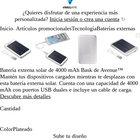
Diapositiva
¿Quieres disfrutar de una experiencia más
1
personalizada?
Inicia sesión o crea una cuenta
✨
de
Inicio
Artículos promocionales
Tecnología
Baterías externas
1
...
Diapositiva
Imagen
Acercado
Utiliza
Haz
Imagen
Acercado
Utiliza
Haz
Imagen
Acercado
Utiliza
Haz
Imagen
Acerca
Utiliza
Haz
1
ampliable
hasta
las
clic
ampliable
hasta
las
clic
ampliable
hasta
las
clic
ampliab
hasta
las
clic
de
mínimo
teclas
para
mínimo
teclas
para
mínimo
teclas
para
mínimo
teclas
para
4
de
expandir
de
expandir
de
expandir
de
expandi
más
más
más
más
y
y
y
y
Batería externa solar de 4000 mAh Bask de Avenue™
menos
menos
menos
menos
Mantén tus dispositivos cargados mientras te desplazas con
para
para
para
para
esta batería externa solar. Cuenta con una capacidad de 4000
ampliar
ampliar
ampliar
ampliar
mAh con puertos USB duales e incluye un cable de carga.
y
y
y
y
Descubre más detalles
alejar
alejar
alejar
alejar
y
y
y
y
Cantidad
las
las
las
las
flechas
flechas
flechas
flechas
para
para
para
para
Color
Plateado
moverte
moverte
moverte
movert
P
Sube tu diseño
por
por
por
por