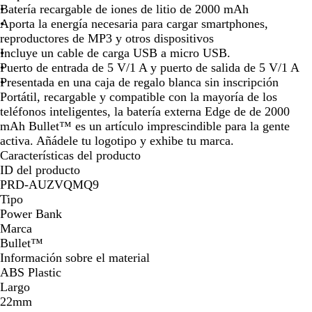
a
r
Batería recargable de iones de litio de 2000 mAh
la
la
la
la
la
la
n
d
Aporta la energía necesaria para cargar smartphones,
imagen
imagen
imagen
imagen
imagen
imag
c
e
reproductores de MP3 y otros dispositivos
o
l
Incluye un cable de carga USB a micro USB.
/
i
Puerto de entrada de 5 V/1 A y puerto de salida de 5 V/1 A
N
m
Presentada en una caja de regalo blanca sin inscripción
e
a
Portátil, recargable y compatible con la mayoría de los
g
/
teléfonos inteligentes, la batería externa Edge de de 2000
r
N
mAh Bullet™ es un artículo imprescindible para la gente
o
e
activa. Añádele tu logotipo y exhibe tu marca.
s
g
Características del producto
ó
r
ID del producto
l
o
PRD-AUZVQMQ9
i
s
Tipo
d
ó
Power Bank
o
l
Marca
i
Bullet™
d
Información sobre el material
o
ABS Plastic
Largo
22mm