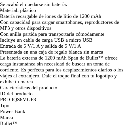
l
e
z
Se acabó el quedarse sin batería.
la
la
a
g
u
Material: plástico
imagen
imagen
n
r
l
Batería recargable de iones de litio de 1200 mAh
c
o
r
Con capacidad para cargar smartphones, reproductores de
o
l
e
MP3 y otros dispositivos
i
a
Con anilla partida para transportarla cómodamente
s
l
Incluye un cable de carga USB a micro USB
o
Entrada de 5 V/1 A y salida de 5 V/1 A
Presentada en una caja de regalo blanca sin marca
La batería externa de 1200 mAh Span de Bullet™ ofrece
carga instantánea sin necesidad de buscar un toma de
corriente. Es perfecta para los desplazamientos diarios o los
viajes al extranjero. Dale el toque final con tu logotipo y
exhibe tu marca.
Características del producto
ID del producto
PRD-IQS6MGF3
Tipo
Power Bank
Marca
Bullet™