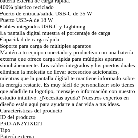
g
a
batería externa de carga rápida.
la
la
la
la
la
la
la
r
n
100% plástico reciclado
imagen
imagen
imagen
imagen
imagen
imagen
ima
o
c
Puerto de entrada/salida USB-C de 35 W
o
Puerto USB-A de 18 W
Cables integrados USB-C y Lightning
La pantalla digital muestra el porcentaje de carga
Capacidad de carga rápida
Soporte para carga de múltiples aparatos
Mantén a tu equipo conectado y productivo con una batería
externa que ofrece carga rápida para múltiples aparatos
simultáneamente. Los cables integrados y los puertos duales
eliminan la molestia de llevar accesorios adicionales,
mientras que la pantalla digital te mantiene informado sobre
la energía restante. Es muy fácil de personalizar: solo tienes
que añadirle tu logotipo, mensaje o información con nuestro
estudio intuitivo. ¿Necesitas ayuda? Nuestros expertos en
diseño están aquí para ayudarte a dar vida a tus ideas.
Características del producto
ID del producto
PRD-AN2YJXLT1
Tipo
Batería externa