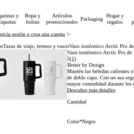
gatinas y
Ropa y
Artículos
Hogar y
Packaging
tiquetas
bolsas
promocionales
regalos
p
Inicia sesión o crea una cuenta
✨
os
Tazas de viaje, termos y vasos
Vaso isotérmico Arctic Pro d
gen
rcado
iza
Imagen
Acercado
Utiliza
Haz
Vaso isotérmico Arctic Pro de
liable
ta
ampliable
hasta
las
clic
Leer
5
(
1
)
imo
as
a
mínimo
teclas
para
1
Better by Design
andir
de
expandir
reseñas
Mantén las bebidas calientes o
más
de doble capa. Con un asa erg
y
mayor comodidad durante los 
os
menos
Descubre más detalles
a
para
Cantidad
liar
ampliar
y
ar
alejar
y
Color
*
Negro
las
N
B
has
flechas
e
l