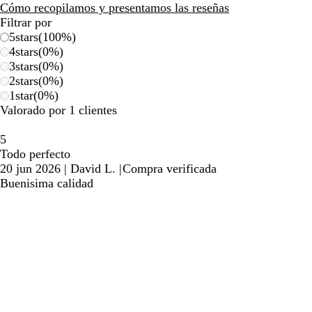
reseñas
Cómo recopilamos y presentamos las reseñas
Filtrar por
5
stars
(
100
%)
4
stars
(
0
%)
3
stars
(
0
%)
2
stars
(
0
%)
1
star
(
0
%)
Valorado por 1 clientes
5
Todo perfecto
20 jun 2026
|
David L.
|
Compra verificada
Buenisima calidad