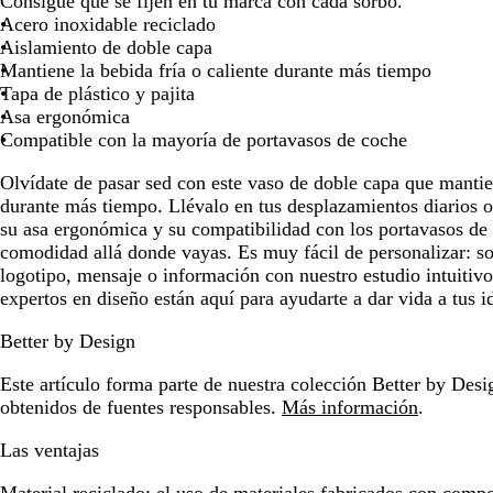
Consigue que se fijen en tu marca con cada sorbo.
para
para
par
Acero inoxidable reciclado
moverte
moverte
mov
Aislamiento de doble capa
por
por
por
Mantiene la bebida fría o caliente durante más tiempo
la
la
la
Tapa de plástico y pajita
imagen
imagen
ima
Asa ergonómica
Compatible con la mayoría de portavasos de coche
Olvídate de pasar sed con este vaso de doble capa que mantien
durante más tiempo. Llévalo en tus desplazamientos diarios o e
su asa ergonómica y su compatibilidad con los portavasos de 
comodidad allá donde vayas. Es muy fácil de personalizar: sol
logotipo, mensaje o información con nuestro estudio intuitiv
expertos en diseño están aquí para ayudarte a dar vida a tus i
Better by Design
Este artículo forma parte de nuestra colección Better by Desig
obtenidos de fuentes responsables.
Más información
.
Las ventajas