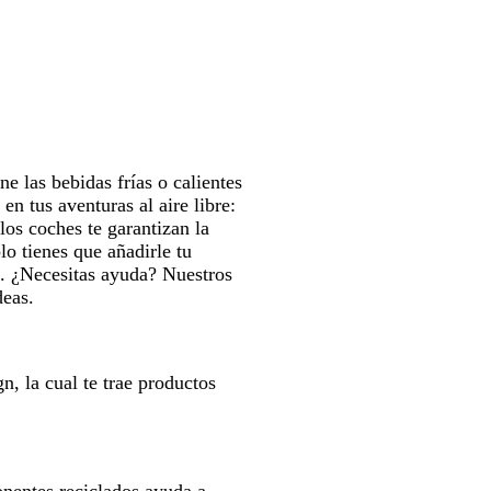
a
para
g
a
erte
moverte
r
n
por
o
c
la
o
gen
imagen
e las bebidas frías o calientes
n tus aventuras al aire libre:
los coches te garantizan la
o tienes que añadirle tu
o. ¿Necesitas ayuda? Nuestros
deas.
n, la cual te trae productos