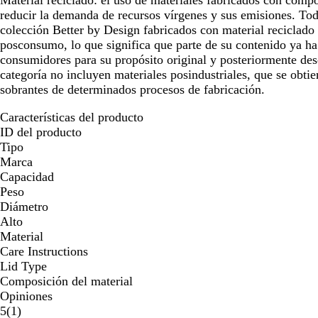
Material reciclado:
el uso de materiales fabricados con compo
reducir la demanda de recursos vírgenes y sus emisiones. Tod
colección Better by Design fabricados con material reciclado
posconsumo, lo que significa que parte de su contenido ya ha 
consumidores para su propósito original y posteriormente de
categoría no incluyen materiales posindustriales, que se obtien
sobrantes de determinados procesos de fabricación.
Características del producto
ID del producto
Tipo
Marca
Capacidad
Peso
Diámetro
Alto
Material
Care Instructions
Lid Type
Composición del material
Opiniones
1
5
(
1
)