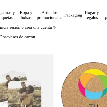
gatinas y
Ropa y
Artículos
Hogar y
Packaging
tiquetas
bolsas
promocionales
regalos
p
Inicia sesión o crea una cuenta
✨
s
Posavasos de cartón
tar a resultados filtrados
o