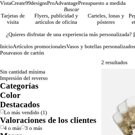
VistaCreate
99designs
ProAdvantage
Presupuesto a medida
Tarjetas de
Flyers, publicidad y
Carteles, lonas y
Pe
visita
artículos de oficina
pósteres
e
Diapositiva
¿Quieres disfrutar de una experiencia más personalizada?
1
de
Inicio
Artículos promocionales
Vasos y botellas personalizado
1
Posavasos de cartón
Sal
2 resultados
Sin cantidad mínima
Lo más vendid
Impresión del reverso
Categorías
Color
B
M
Destacados
l
a
Lo más vendido
(
1
)
a
r
Valoraciones de los clientes
n
r
c
ó
4 o más
3 o más
o
n