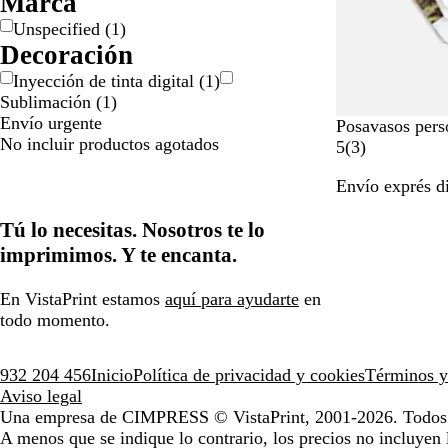
Marca
Unspecified
(
1
)
Decoración
Inyección de tinta digital
(
1
)
Sublimación
(
1
)
Envío urgente
#
Posavasos pers
No incluir productos agotados
e
3
5
(
3
)
4
r
Envío exprés d
e
e
4
s
Tú lo necesitas. Nosotros te lo
e
e
4
ñ
imprimimos. Y te encanta.
a
s
En VistaPrint estamos
aquí para ayudarte
en
todo momento.
932 204 456
Inicio
Política de privacidad y cookies
Términos y
Aviso legal
Una empresa de CIMPRESS
© VistaPrint, 2001-2026. Todos 
A menos que se indique lo contrario, los precios no incluyen 