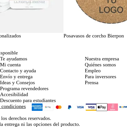
M
onalizados
Posavasos de corcho Bierpon
a
d
isponible
e
Te ayudamos
Nuestra empresa
r
Mi cuenta
Quiénes somos
a
Contacto y ayuda
Empleo
Envío y entrega
Para inversores
Ideas y Consejos
Prensa
Programa revendedores
Accesibilidad
Descuento para estudiantes
 condiciones
los derechos reservados.
la entrega ni las opciones del producto.