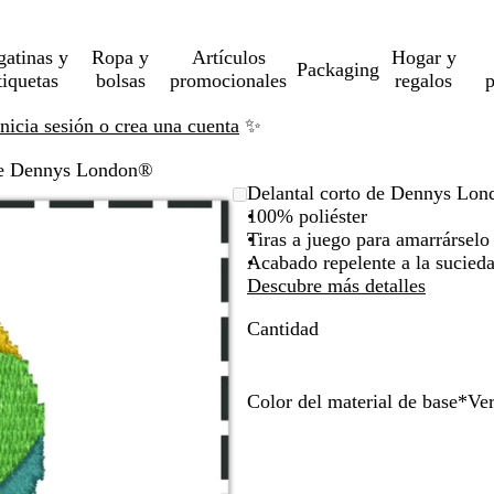
gatinas y
Ropa y
Artículos
Hogar y
Packaging
tiquetas
bolsas
promocionales
regalos
p
Inicia sesión o crea una cuenta
✨
 de Dennys London®
Delantal corto de Dennys Lo
100% poliéster
Tiras a juego para amarrárselo
Acabado repelente a la sucied
Descubre más detalles
Cantidad
Color del material de base
*
Ver
G
V
G
V
A
M
R
V
N
A
R
G
V
B
B
A
N
a
r
e
a
e
z
o
o
e
e
z
o
r
e
u
l
m
a
z
i
r
l
r
u
r
s
r
g
u
j
i
r
r
a
a
r
u
s
d
l
d
l
a
a
d
r
l
o
s
d
d
n
r
a
l