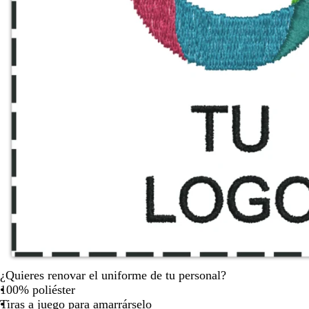
para
moverte
por
la
imagen
¿Quieres renovar el uniforme de tu personal?
100% poliéster
Tiras a juego para amarrárselo