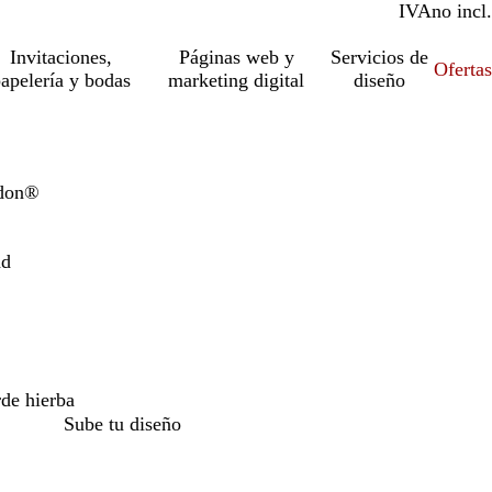
IVA
incl.
no incl.
Invitaciones,
Páginas web y
Servicios de
Ofertas
apelería y bodas
marketing digital
diseño
ndon®
ad
de hierba
Sube tu diseño