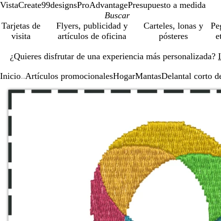
VistaCreate
99designs
ProAdvantage
Presupuesto a medida
Tarjetas de
Flyers, publicidad y
Carteles, lonas y
Pe
visita
artículos de oficina
pósteres
e
Diapositiva
¿Quieres disfrutar de una experiencia más personalizada?
1
de
Inicio
Artículos promocionales
Hogar
Mantas
Delantal corto
1
...
Diapositiva
Imagen
Acercado
Utiliza
Haz
1
ampliable
hasta
las
clic
de
mínimo
teclas
para
1
de
expandir
más
y
menos
para
ampliar
y
alejar
y
las
flechas