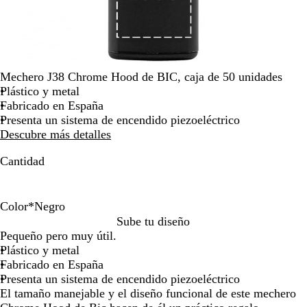
la
imagen
Mechero J38 Chrome Hood de BIC, caja de 50 unidades
Plástico y metal
Fabricado en España
Presenta un sistema de encendido piezoeléctrico
Descubre más detalles
Cantidad
Color
*
Negro
B
A
R
N
Sube tu diseño
l
z
o
e
Pequeño pero muy útil.
a
u
j
g
Plástico y metal
n
l
o
r
Fabricado en España
c
o
Presenta un sistema de encendido piezoeléctrico
o
El tamaño manejable y el diseño funcional de este mechero