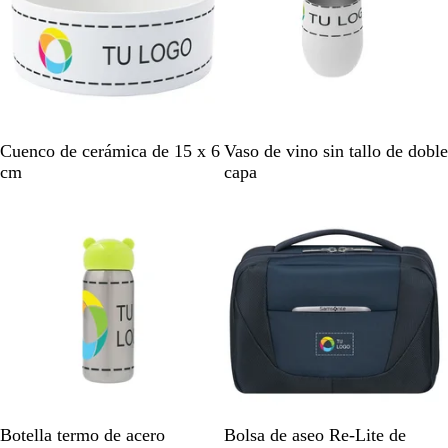
B
B
Cuenco de cerámica de 15 x 6
Vaso de vino sin tallo de doble
l
l
cm
capa
a
a
n
n
c
c
o
o
P
B
A
V
N
Botella termo de acero
Bolsa de aseo Re-Lite de