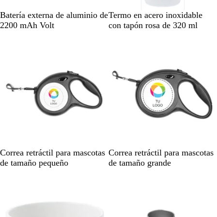
r
A
P
N
B
Batería externa de aluminio de
Termo en acero inoxidable
o
z
l
e
l
2200 mAh Volt
con tapón rosa de 320 ml
j
u
a
g
a
o
l
t
r
n
r
e
o
c
e
a
o
a
d
/
l
o
r
o
s
a
N
N
Correa retráctil para mascotas
Correa retráctil para mascotas
e
e
de tamaño pequeño
de tamaño grande
g
g
r
r
o
o