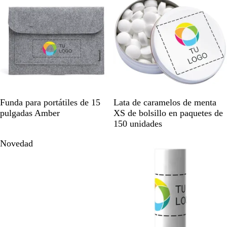
a
P
a
r
i
r
g
n
i
a
k
n
o
G
B
Funda para portátiles de 15
Lata de caramelos de menta
r
l
pulgadas Amber
XS de bolsillo en paquetes de
i
a
150 unidades
s
n
Novedad
j
c
a
o
s
p
e
a
d
o