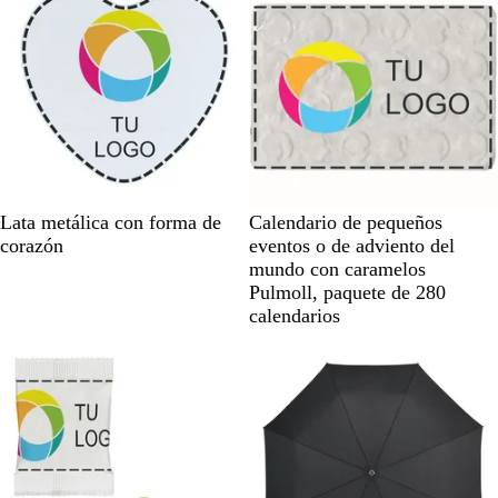
B
B
Lata metálica con forma de
Calendario de pequeños
l
l
corazón
eventos o de adviento del
a
a
mundo con caramelos
n
n
Pulmoll, paquete de 280
c
c
calendarios
o
o