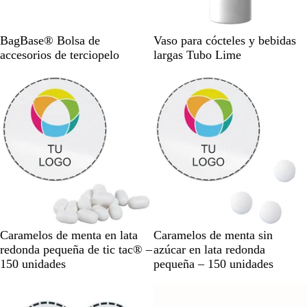
E
P
J
B
C
B
BagBase® Bolsa de
Vaso para cócteles y bebidas
s
i
a
l
u
l
accesorios de terciopelo
largas Tubo Lime
m
e
d
u
a
a
e
d
e
e
r
n
r
r
T
z
c
a
a
o
o
o
l
d
p
r
d
e
a
o
a
l
z
s
O
u
a
s
n
c
a
u
r
B
B
Caramelos de menta en lata
Caramelos de menta sin
a
l
l
redonda pequeña de tic tac® –
azúcar en lata redonda
a
a
150 unidades
pequeña – 150 unidades
n
n
c
c
o
o