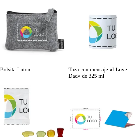
n
n
c
c
o
o
G
B
Bolsita Luton
Taza con mensaje «I Love
r
l
Dad» de 325 ml
i
a
s
n
j
c
a
o
s
p
e
a
d