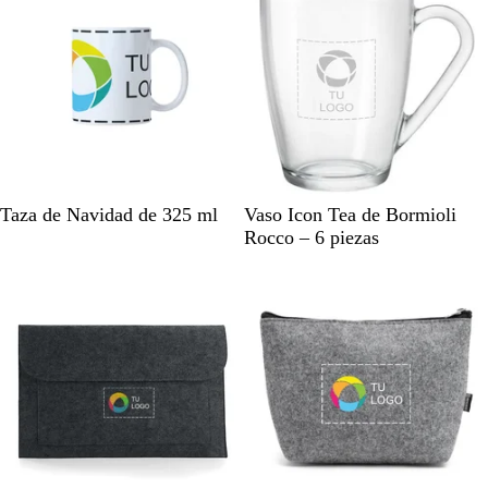
o
o
l
i
s
o
B
V
Taza de Navidad de 325 ml
Vaso Icon Tea de Bormioli
l
i
Rocco – 6 piezas
a
d
n
r
c
i
o
o
/
t
r
a
n
s