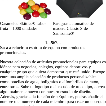
B
N
Caramelos Skittles® sabor
Paraguas automático de
l
e
fruta – 1000 unidades
madera Classic S de
a
g
Samsonite®
n
r
1
5
6
7
c
o
Ir
Ir
Ir
Ir
Saca a relucir tu espíritu de equipo con productos
o
a
a
a
a
promocionales.
la
la
la
la
página
página
página
página
Nuestra colección de artículos promocionales para equipos es
idónea para negocios, colegios, equipos deportivos y
cualquier grupo que quiera demostrar que está unido. Escoge
entre una amplia selección de productos personalizables
como botellas de agua, bolígrafos o alfombrillas de ratón,
entre otros. Sube tu logotipo o el escudo de tu equipo, o crea
algo totalmente nuevo con nuestro estudio de diseño.
Además, gracias a la función de «Equipo», podrás añadir el
nombre o el número de cada miembro para crear un obsequio