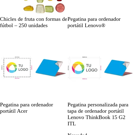
o
B
B
Chicles de fruta con formas de
Pegatina para ordenador
l
l
fútbol – 250 unidades
portátil Lenovo®
a
a
n
n
c
c
o
o
l
i
s
o
B
B
Pegatina para ordenador
Pegatina personalizada para
l
l
portátil Acer
tapa de ordenador portátil
a
a
Lenovo ThinkBook 15 G2
n
n
ITL
c
c