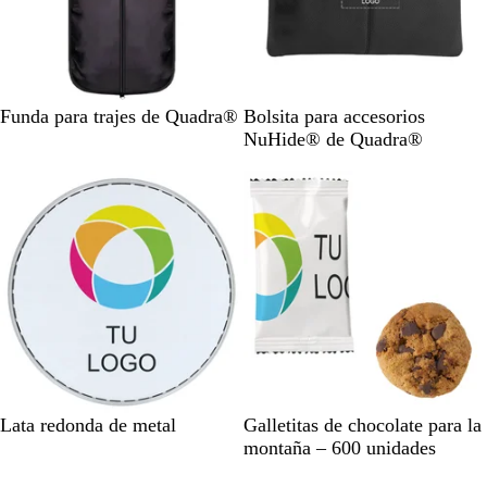
o
/
a
z
u
N
N
B
Funda para trajes de Quadra®
Bolsita para accesorios
l
e
e
r
NuHide® de Quadra®
g
g
o
r
r
n
o
o
c
e
a
d
o
B
B
Lata redonda de metal
Galletitas de chocolate para la
l
l
montaña – 600 unidades
a
a