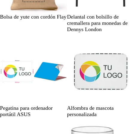
N
N
Bolsa de yute con cordón Flay
Delantal con bolsillo de
a
e
cremallera para monedas de
t
g
Dennys London
u
r
r
o
a
l
B
B
Pegatina para ordenador
Alfombra de mascota
l
l
portátil ASUS
personalizada
a
a
n
n
c
c