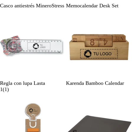
B
B
Casco antiestrés MineroStress
Memocalendar Desk Set
l
e
a
i
n
s
c
o
T
M
Regla con lupa Lasta
Karenda Bamboo Calendar
r
1
a
1
(
1
)
a
r
d
n
e
e
s
s
r
p
e
a
a
ñ
r
a