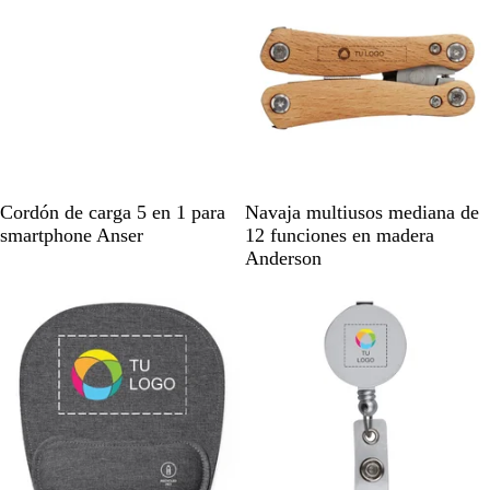
a
r
e
n
t
e
N
B
A
R
N
Cordón de carga 5 en 1 para
Navaja multiusos mediana de
e
l
z
o
a
smartphone Anser
12 funciones en madera
g
a
u
j
t
Anderson
r
n
l
o
u
Agotado
Agotado
o
c
r
r
o
e
a
a
l
l