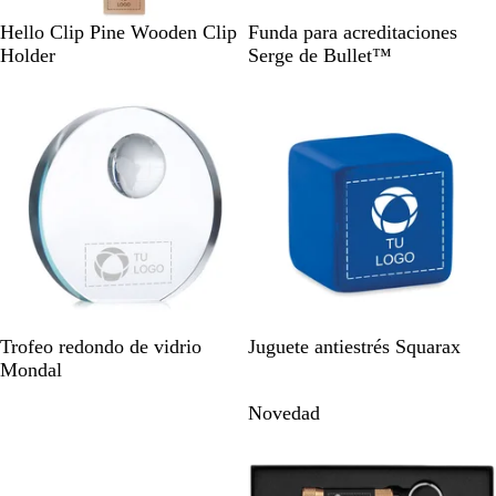
M
T
Hello Clip Pine Wooden Clip
Funda para acreditaciones
a
r
Holder
Serge de Bullet™
d
a
Lo más vendido
e
n
r
s
a
p
a
r
e
n
t
e
T
A
R
Trofeo redondo de vidrio
Juguete antiestrés Squarax
r
z
o
Mondal
a
u
j
Novedad
n
l
o
s
p
a