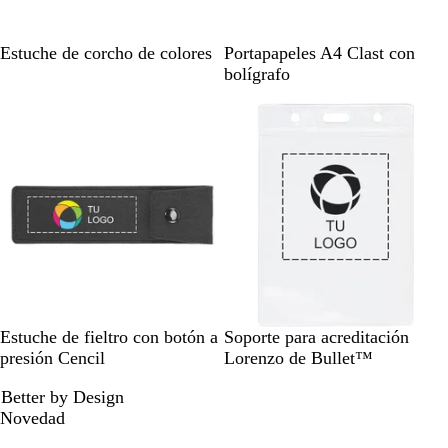
B
N
B
Estuche de corcho de colores
Portapapeles A4 Clast con
e
e
l
bolígrafo
i
g
a
s
r
n
o
c
o
N
G
T
Estuche de fieltro con botón a
Soporte para acreditación
e
r
r
presión Cencil
Lorenzo de Bullet™
g
i
a
Better by Design
r
s
n
Novedad
o
s
p