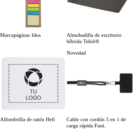
e
n
t
e
B
G
Marcapáginas Idea
Almohadilla de escritorio
e
r
híbrida Tekiō®
i
i
Novedad
s
s
o
s
c
u
r
o
B
N
Alfombrilla de ratón Heli
Cable con cordón 5 en 1 de
l
e
carga rápida Funi.
a
g