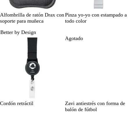
G
S
Alfombrilla de ratón Drax con
Pinza yo-yo con estampado a
r
i
soporte para muñeca
todo color
i
l
Better by Design
s
v
Agotado
Agotado
j
e
a
r
s
p
e
a
d
o
B
W
N
Cordón retráctil
Zavi antiestrés con forma de
l
h
e
balón de fútbol
a
i
g
Agotado
Agotado
c
t
r
k
e
o