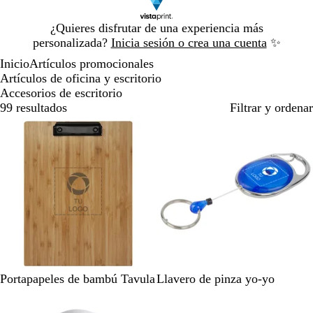
Diapositiva
¿Quieres disfrutar de una experiencia más
1
personalizada?
Inicia sesión o crea una cuenta
✨
de
Inicio
Artículos promocionales
1
Artículos de oficina y escritorio
Accesorios de escritorio
99 resultados
Filtrar y ordenar
N
A
N
T
Portapapeles de bambú Tavula
Llavero de pinza yo-yo
a
z
e
r
Lo más vendido
t
u
g
a