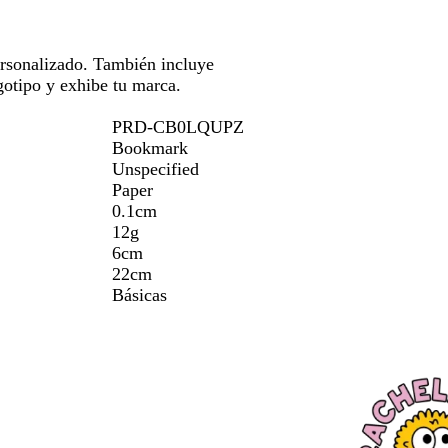
a
para
erte
moverte
por
ersonalizado. También incluye
la
gotipo y exhibe tu marca.
gen
imagen
PRD-CB0LQUPZ
Bookmark
Unspecified
Paper
0.1cm
12g
6cm
22cm
Básicas