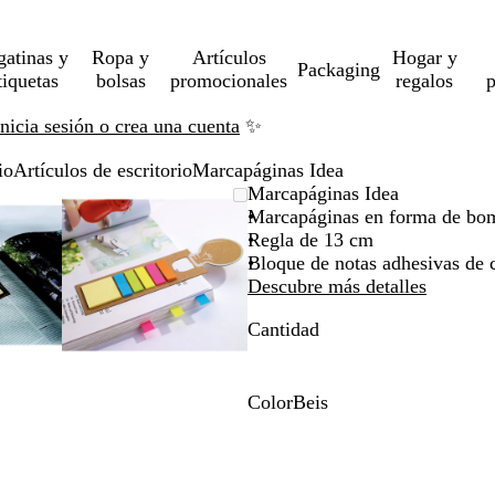
gatinas y
Ropa y
Artículos
Hogar y
Packaging
tiquetas
bolsas
promocionales
regalos
p
Inicia sesión o crea una cuenta
✨
io
Artículos de escritorio
Marcapáginas Idea
gen
rcado
iza
Imagen
Acercado
Utiliza
Haz
Marcapáginas Idea
liable
ta
ampliable
hasta
las
clic
Marcapáginas en forma de bom
imo
as
a
mínimo
teclas
para
Regla de 13 cm
andir
de
expandir
Bloque de notas adhesivas de c
más
Descubre más detalles
y
Cantidad
os
menos
a
para
liar
ampliar
y
Color
Beis
ar
alejar
B
y
e
las
i
has
flechas
s