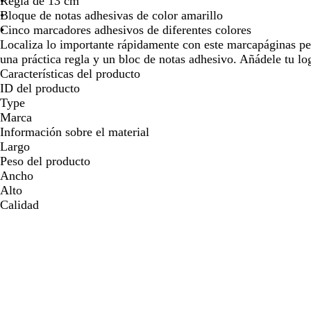
Regla de 13 cm
para
para
par
Bloque de notas adhesivas de color amarillo
moverte
moverte
mov
Cinco marcadores adhesivos de diferentes colores
por
por
por
Localiza lo importante rápidamente con este marcapáginas p
la
la
la
una práctica regla y un bloc de notas adhesivo. Añádele tu lo
imagen
imagen
ima
Características del producto
ID del producto
Type
Marca
Información sobre el material
Largo
Peso del producto
Ancho
Alto
Calidad