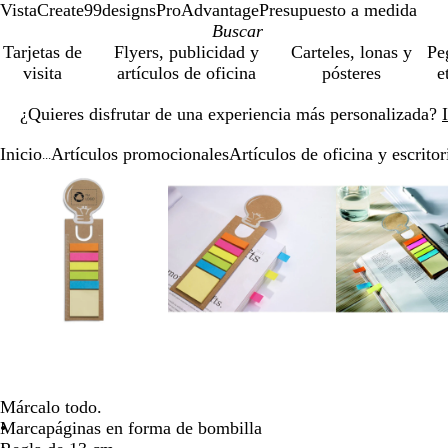
VistaCreate
99designs
ProAdvantage
Presupuesto a medida
Tarjetas de
Flyers, publicidad y
Carteles, lonas y
Pe
visita
artículos de oficina
pósteres
e
Diapositiva
¿Quieres disfrutar de una experiencia más personalizada?
1
de
Inicio
Artículos promocionales
Artículos de oficina y escritor
1
...
Diapositiva
Imagen
Acercado
Utiliza
Haz
Imagen
Acercado
Utiliza
Haz
Ima
Ace
Util
Haz
1
ampliable
hasta
las
clic
ampliable
hasta
las
clic
amp
has
las
clic
de
mínimo
teclas
para
mínimo
teclas
para
mín
tecl
par
4
de
expandir
de
expandir
de
exp
más
más
más
y
y
y
menos
menos
men
para
para
par
ampliar
ampliar
amp
y
y
y
alejar
alejar
alej
y
y
y
Márcalo todo.
las
las
las
Marcapáginas en forma de bombilla
flechas
flechas
flec