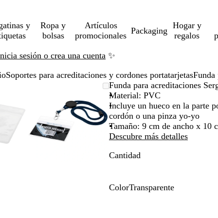
gatinas y
Ropa y
Artículos
Hogar y
Packaging
tiquetas
bolsas
promocionales
regalos
p
Inicia sesión o crea una cuenta
✨
io
Soportes para acreditaciones y cordones portatarjetas
Funda 
gen
rcado
iza
Imagen
Acercado
Utiliza
Haz
Funda para acreditaciones Ser
liable
ta
ampliable
hasta
las
clic
Material: PVC
imo
as
a
mínimo
teclas
para
Incluye un hueco en la parte po
andir
de
expandir
cordón o una pinza yo-yo
más
Tamaño: 9 cm de ancho x 10 c
y
Descubre más detalles
os
menos
Cantidad
a
para
liar
ampliar
y
ar
alejar
Color
Transparente
y
T
las
r
has
flechas
a