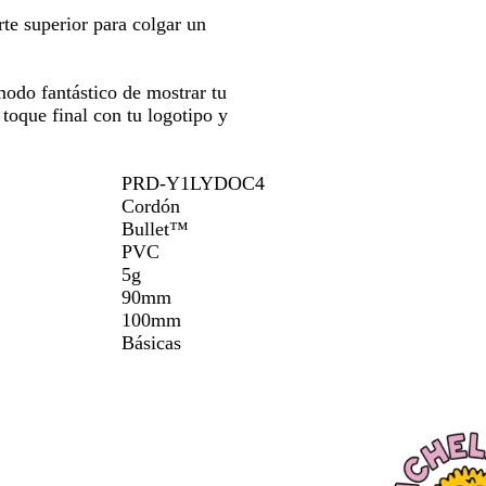
a
para
n
rte superior para colgar un
erte
moverte
s
por
p
la
a
odo fantástico de mostrar tu
gen
imagen
r
 toque final con tu logotipo y
e
n
t
PRD-Y1LYDOC4
e
Cordón
Bullet™
PVC
5g
90mm
100mm
Básicas