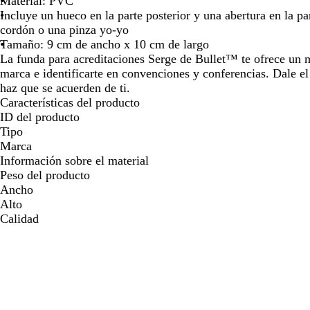
Material: PVC
para
para
par
Incluye un hueco en la parte posterior y una abertura en la pa
moverte
moverte
mov
cordón o una pinza yo-yo
por
por
por
Tamaño: 9 cm de ancho x 10 cm de largo
la
la
la
La funda para acreditaciones Serge de Bullet™ te ofrece un m
imagen
imagen
ima
marca e identificarte en convenciones y conferencias. Dale el
haz que se acuerden de ti.
Características del producto
ID del producto
Tipo
Marca
Información sobre el material
Peso del producto
Ancho
Alto
Calidad