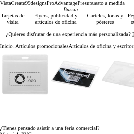
VistaCreate
99designs
ProAdvantage
Presupuesto a medida
Tarjetas de
Flyers, publicidad y
Carteles, lonas y
Pe
visita
artículos de oficina
pósteres
e
Diapositiva
¿Quieres disfrutar de una experiencia más personalizada?
1
de
Inicio
Artículos promocionales
Artículos de oficina y escritor
1
...
Diapositiva
Imagen
Acercado
Utiliza
Haz
Imagen
Acercado
Utiliza
Haz
Ima
Ace
Util
Haz
1
ampliable
hasta
las
clic
ampliable
hasta
las
clic
amp
has
las
clic
de
mínimo
teclas
para
mínimo
teclas
para
mín
tecl
par
4
de
expandir
de
expandir
de
exp
más
más
más
y
y
y
menos
menos
men
para
para
par
ampliar
ampliar
amp
y
y
y
alejar
alejar
alej
y
y
y
las
las
las
¿Tienes pensado asistir a una feria comercial?
flechas
flechas
flec