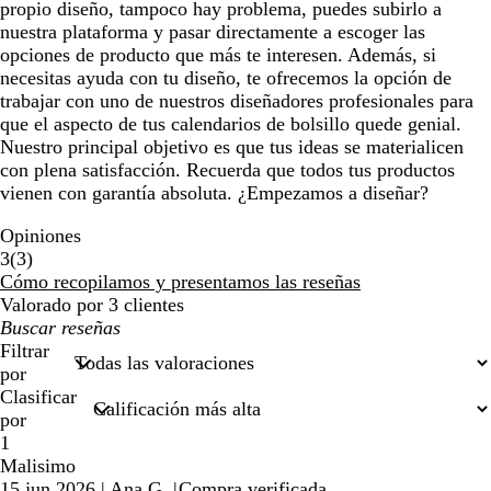
propio diseño, tampoco hay problema, puedes subirlo a
nuestra plataforma y pasar directamente a escoger las
opciones de producto que más te interesen. Además, si
necesitas ayuda con tu diseño, te ofrecemos la opción de
trabajar con uno de nuestros diseñadores profesionales para
que el aspecto de tus calendarios de bolsillo quede genial.
Nuestro principal objetivo es que tus ideas se materialicen
con plena satisfacción. Recuerda que todos tus productos
vienen con garantía absoluta. ¿Empezamos a diseñar?
Opiniones
3
3
(
3
)
reseñas
Cómo recopilamos y presentamos las reseñas
Valorado por 3 clientes
Mis
búsquedas
Filtrar
por
Clasificar
por
1
Malisimo
15 jun 2026
|
Ana G.
|
Compra verificada