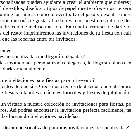
rsonalizadas pueden ayudarte a crear el ambiente que quieres 
d de estilos, diseños y tipos de papel que te ofrecemos, te ser
online tan únicas como tu evento. Da el paso y descubre nuest
ción que más te gusta y hazla tuya con nuestro estudio de di
la dirección e incluso una foto. En cuanto termines de darle to
del resto: imprimiremos las invitaciones de tu fiesta con cal
a que las repartas entre tus invitados.
uentes
es personalizadas me llegarán plegadas?
s invitaciones personalizadas plegadas, te llegarán planas c
doblarlas manualmente.
 de invitaciones para fiestas para mi evento?
cidos de que sí. Ofrecemos cientos de diseños que cubren má
e fiestas infantiles a cócteles formales y fiestas de jubilación.
un vistazo a nuestra colección de invitaciones para fiestas, pod
ros. Así podrás encontrar la invitación perfecta fácilmente, ta
ndas buscando invitaciones navideñas.
n diseño personalizado para mis invitaciones personalizadas?