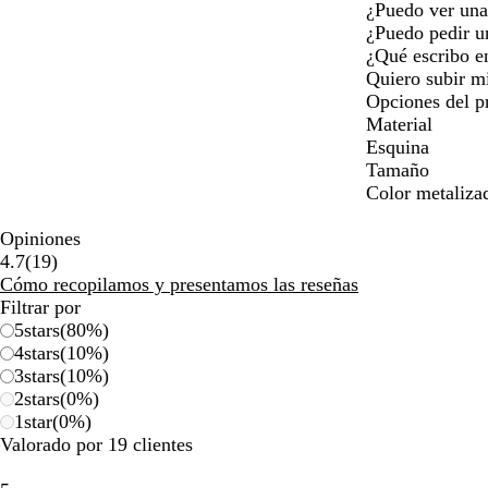
¿Puedo ver una 
¿Puedo pedir u
¿Qué escribo e
Quiero subir m
Opciones del p
Material
Esquina
Tamaño
Color metaliza
Opiniones
19
4.7
(
19
)
reseñas
Cómo recopilamos y presentamos las reseñas
Filtrar por
5
stars
(
80
%)
4
stars
(
10
%)
3
stars
(
10
%)
2
stars
(
0
%)
1
star
(
0
%)
Valorado por 19 clientes