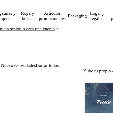
gatinas y
Ropa y
Artículos
Hogar y
Packaging
tiquetas
bolsas
promocionales
regalos
p
Inicia sesión o crea una cuenta
✨
 Nuevo
Festividades
Borrar todos
Sube tu propio 