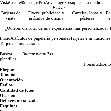
VistaCreate
99designs
ProAdvantage
Presupuesto a medida
Tarjetas de
Flyers, publicidad y
Carteles, lonas y
Pe
visita
artículos de oficina
pósteres
e
Diapositiva
¿Quieres disfrutar de una experiencia más personalizada?
1
de
Inicio
Artículos de papelería personales
Tarjetas e invitaciones
1
Tarjetas e invitaciones
Buscar
plantillas
1 resultado
Año
Filtros
Pliegue
Tamaño
Orientación
Estilos
Cantidad de fotos
Ocasión
Relieves metalizados
Esquinas