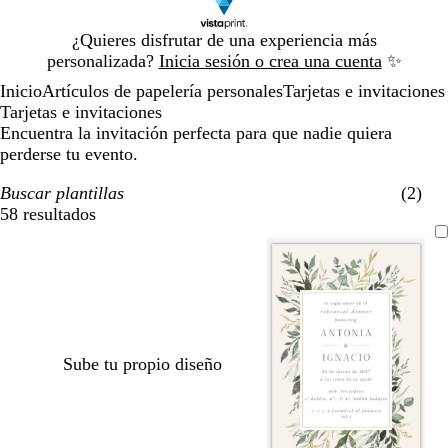
Diapositiva
¿Quieres disfrutar de una experiencia más
1
personalizada?
Inicia sesión o crea una cuenta
✨
de
Inicio
Artículos de papelería personales
Tarjetas e invitaciones
1
Tarjetas e invitaciones
Encuentra la invitación perfecta para que nadie quiera
perderse tu evento.
Buscar plantillas
(2)
58 resultados
Filtros
Sube tu propio diseño