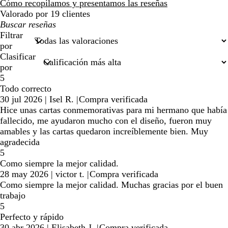
reseñas
Cómo recopilamos y presentamos las reseñas
Valorado por 19 clientes
Mis
búsquedas
Filtrar
por
Clasificar
por
5
Todo correcto
30 jul 2026
|
Isel R.
|
Compra verificada
Hice unas cartas conmemorativas para mi hermano que había
fallecido, me ayudaron mucho con el diseño, fueron muy
amables y las cartas quedaron increíblemente bien. Muy
agradecida
5
Como siempre la mejor calidad.
28 may 2026
|
victor t.
|
Compra verificada
Como siempre la mejor calidad. Muchas gracias por el buen
trabajo
5
Perfecto y rápido
30 abr 2026
|
Elisabeth J.
|
Compra verificada