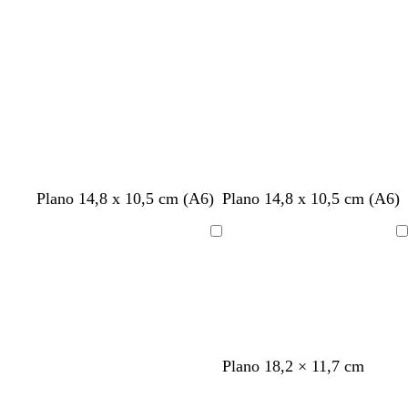
c
a
c
a
o
l
o
s
a
c
r
u
o
r
o
t
a
m
b
Plano 14,8 x 10,5 cm (A6)
Plano 14,8 x 10,5 cm (A6)
o
z
a
l
s
u
r
a
Cargando
Cargando
t
l
r
n
a
c
ó
c
d
l
n
o
o
a
o
r
s
o
c
Plano 18,2 × 11,7 cm
u
r