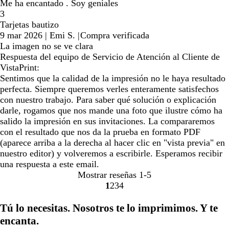
Me ha encantado . Soy geniales
3
Tarjetas bautizo
9 mar 2026
|
Emi S.
|
Compra verificada
La imagen no se ve clara
Respuesta del equipo de Servicio de Atención al Cliente de
VistaPrint:
Sentimos que la calidad de la impresión no le haya resultado
perfecta. Siempre queremos verles enteramente satisfechos
con nuestro trabajo. Para saber qué solución o explicación
darle, rogamos que nos mande una foto que ilustre cómo ha
salido la impresión en sus invitaciones. La compararemos
con el resultado que nos da la prueba en formato PDF
(aparece arriba a la derecha al hacer clic en "vista previa" en
nuestro editor) y volveremos a escribirle. Esperamos recibir
una respuesta a este email.
Mostrar reseñas
1-5
1
2
3
4
ir
ir
ir
ir
a
a
a
a
Tú lo necesitas. Nosotros te lo imprimimos. Y te
la
la
la
la
encanta.
página
página
página
página