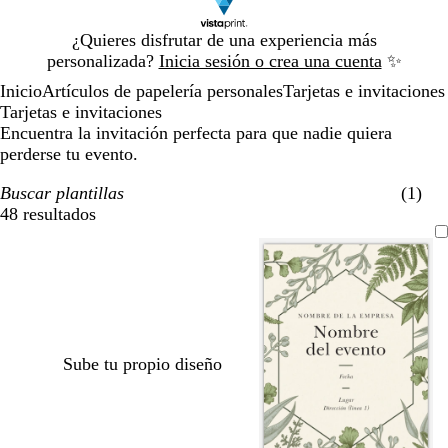
Diapositiva
¿Quieres disfrutar de una experiencia más
1
personalizada?
Inicia sesión o crea una cuenta
✨
de
Inicio
Artículos de papelería personales
Tarjetas e invitaciones
1
Tarjetas e invitaciones
Encuentra la invitación perfecta para que nadie quiera
perderse tu evento.
Buscar plantillas
(1)
48 resultados
Filtros
Sube tu propio diseño