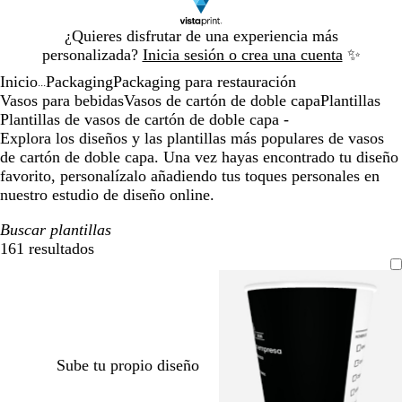
Diapositiva
¿Quieres disfrutar de una experiencia más
1
personalizada?
Inicia sesión o crea una cuenta
✨
de
Inicio
Packaging
Packaging para restauración
1
...
Vasos para bebidas
Vasos de cartón de doble capa
Plantillas
Plantillas de vasos de cartón de doble capa -
Explora los diseños y las plantillas más populares de vasos
de cartón de doble capa. Una vez hayas encontrado tu diseño
favorito, personalízalo añadiendo tus toques personales en
nuestro estudio de diseño online.
Buscar plantillas
161 resultados
Filtros
Sube tu propio diseño