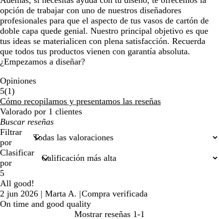
Además, si necesitas ayuda con tu diseño, te ofrecemos la
opción de trabajar con uno de nuestros diseñadores
profesionales para que el aspecto de tus vasos de cartón de
doble capa quede genial. Nuestro principal objetivo es que
tus ideas se materialicen con plena satisfacción. Recuerda
que todos tus productos vienen con garantía absoluta.
¿Empezamos a diseñar?
Opiniones
1
5
(
1
)
reseñas
Cómo recopilamos y presentamos las reseñas
Valorado por 1 clientes
Mis
búsquedas
Filtrar
por
Clasificar
por
5
All good!
2 jun 2026
|
Marta A.
|
Compra verificada
On time and good quality
Mostrar reseñas
1-1