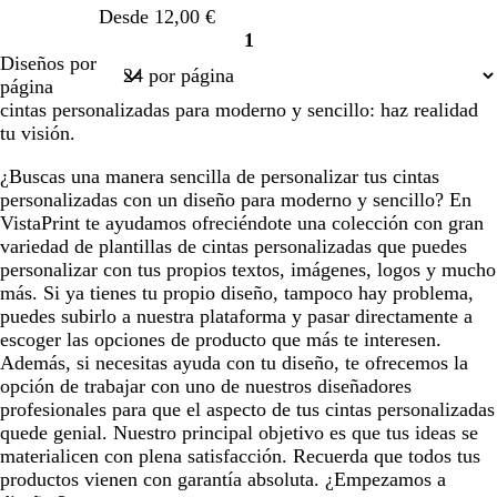
o
o
o
u
Desde 12,00 €
m
1
a
Página
Diseños por
d
1
página
e
cintas personalizadas para moderno y sencillo: haz realidad
m
tu visión.
a
r
¿Buscas una manera sencilla de personalizar tus cintas
personalizadas con un diseño para moderno y sencillo? En
VistaPrint te ayudamos ofreciéndote una colección con gran
variedad de plantillas de cintas personalizadas que puedes
personalizar con tus propios textos, imágenes, logos y mucho
más. Si ya tienes tu propio diseño, tampoco hay problema,
puedes subirlo a nuestra plataforma y pasar directamente a
escoger las opciones de producto que más te interesen.
Además, si necesitas ayuda con tu diseño, te ofrecemos la
opción de trabajar con uno de nuestros diseñadores
profesionales para que el aspecto de tus cintas personalizadas
quede genial. Nuestro principal objetivo es que tus ideas se
materialicen con plena satisfacción. Recuerda que todos tus
productos vienen con garantía absoluta. ¿Empezamos a