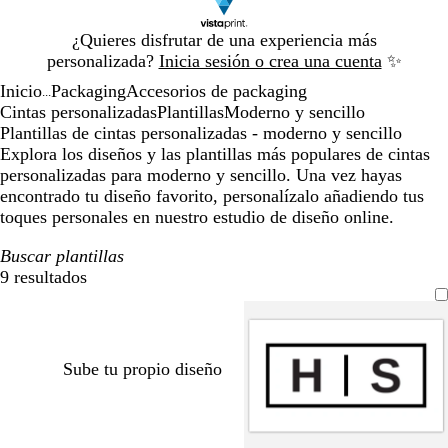
Diapositiva
¿Quieres disfrutar de una experiencia más
1
personalizada?
Inicia sesión o crea una cuenta
✨
de
Inicio
Packaging
Accesorios de packaging
1
...
Cintas personalizadas
Plantillas
Moderno y sencillo
Plantillas de cintas personalizadas - moderno y sencillo
Explora los diseños y las plantillas más populares de cintas
personalizadas para moderno y sencillo. Una vez hayas
encontrado tu diseño favorito, personalízalo añadiendo tus
toques personales en nuestro estudio de diseño online.
Buscar plantillas
9 resultados
Filtros
Sube tu propio diseño