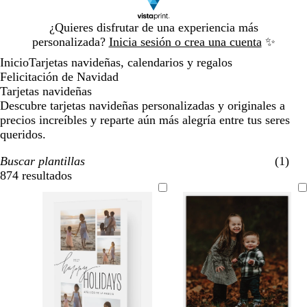
Diapositiva
¿Quieres disfrutar de una experiencia más
1
personalizada?
Inicia sesión o crea una cuenta
✨
de
Inicio
Tarjetas navideñas, calendarios y regalos
1
Felicitación de Navidad
Tarjetas navideñas
Descubre tarjetas navideñas personalizadas y originales a
precios increíbles y reparte aún más alegría entre tus seres
queridos.
Buscar plantillas
(1)
874 resultados
Filtros