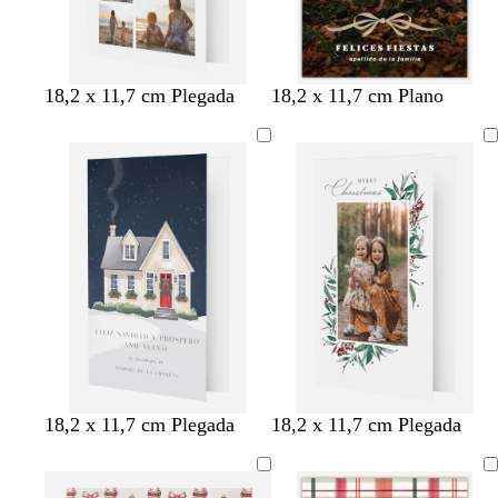
b
m
v
g
b
n
n
n
18,2 x 11,7 cm Plegada
18,2 x 11,7 cm Plano
l
a
e
r
l
e
e
e
a
l
r
i
a
g
g
g
n
v
d
s
n
r
r
r
c
a
e
o
c
o
o
o
o
o
s
o
l
c
i
u
v
r
a
o
b
g
c
18,2 x 11,7 cm Plegada
18,2 x 11,7 cm Plegada
l
r
r
a
i
e
n
s
m