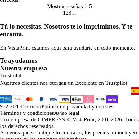
Mostrar reseñas
1-5
1
2
3
Ir
Ir
Ir
a
a
a
Tú lo necesitas. Nosotros te lo imprimimos. Y te
la
la
la
encanta.
página
página
página
En VistaPrint estamos
aquí para ayudarte
en todo momento.
Te ayudamos
Nuestra empresa
Trustpilot
Nuestros clientes nos otorgan un Excelente en
Trustpilot
932 204 456
Inicio
Política de privacidad y cookies
Términos y condiciones
Aviso legal
Una empresa de CIMPRESS
© VistaPrint, 2001-2026. Todos
los derechos reservados.
A menos que se indique lo contrario, los precios no incluyen
la entrega ni las opciones del producto.