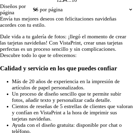
1
2
3
4
10
Página
Página
Página
Página
Página
Diseños por
1
2
3
4
10
página
Envía tus mejores deseos con felicitaciones navideñas
acordes con tu estilo.
Dale vida a tu galería de fotos: ¡llegó el momento de crear
las tarjetas navideñas! Con VistaPrint, crear unas tarjetas
perfectas es un proceso sencillo y sin complicaciones.
Descubre todo lo que te ofrecemos:
Calidad y servicio en los que puedes confiar
Más de 20 años de experiencia en la impresión de
artículos de papel personalizados.
Un proceso de diseño sencillo que te permite subir
fotos, añadir texto y personalizar cada detalle.
Cientos de reseñas de 5 estrellas de clientes que valoran
y confían en VistaPrint a la hora de imprimir sus
tarjetas navideñas.
Ayuda con el diseño gratuita: disponible por chat o
teléfono.