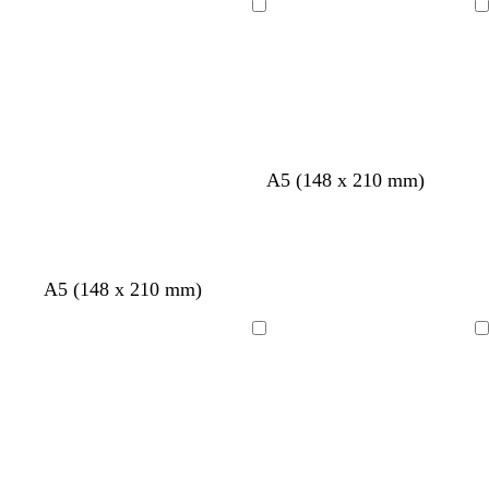
r
u
u
o
Cargando
Cargando
o
r
r
s
o
o
c
u
r
o
A5 (148 x 210 mm)
A5 (148 x 210 mm)
Cargando
Cargando