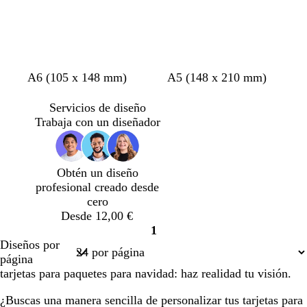
v
g
b
b
g
b
b
a
g
g
g
p
A6 (105 x 148 mm)
A5 (148 x 210 mm)
e
r
l
l
r
l
l
c
r
r
r
ú
r
i
a
a
i
a
a
e
i
i
i
r
Servicios de diseño
d
s
n
n
s
n
n
r
s
s
s
p
Trabaja con un diseñador
e
o
c
c
c
c
c
o
c
o
o
u
e
s
o
o
l
o
o
l
s
s
r
s
c
a
a
c
c
a
Obtén un diseño
p
u
r
r
u
u
o
profesional creado desde
u
r
o
o
r
r
s
cero
m
o
o
o
c
Desde 12,00 €
a
u
1
d
r
Página
Diseños por
e
o
1
página
m
tarjetas para paquetes para navidad: haz realidad tu visión.
a
r
¿Buscas una manera sencilla de personalizar tus tarjetas para