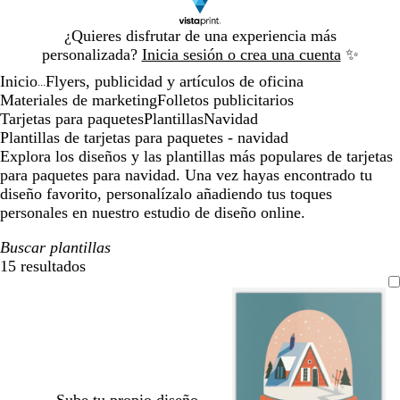
Diapositiva
¿Quieres disfrutar de una experiencia más
1
personalizada?
Inicia sesión o crea una cuenta
✨
de
Inicio
Flyers, publicidad y artículos de oficina
1
...
Materiales de marketing
Folletos publicitarios
Tarjetas para paquetes
Plantillas
Navidad
Plantillas de tarjetas para paquetes - navidad
Explora los diseños y las plantillas más populares de tarjetas
para paquetes para navidad. Una vez hayas encontrado tu
diseño favorito, personalízalo añadiendo tus toques
personales en nuestro estudio de diseño online.
Buscar plantillas
15 resultados
Filtros