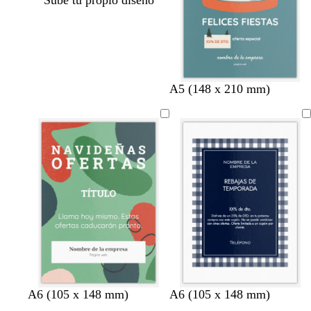
Sube tu propio diseño
a
s
A5 (148 x 210 mm)
c
a
e
l
r
m
o
ó
n
v
r
g
a
g
v
a
n
A6 (105 x 148 mm)
A6 (105 x 148 mm)
e
o
r
z
r
e
c
e