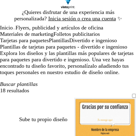
Diapositiva
¿Quieres disfrutar de una experiencia más
1
personalizada?
Inicia sesión o crea una cuenta
✨
de
Inicio
Flyers, publicidad y artículos de oficina
1
...
Materiales de marketing
Folletos publicitarios
Tarjetas para paquetes
Plantillas
Divertido e ingenioso
Plantillas de tarjetas para paquetes - divertido e ingenioso
Explora los diseños y las plantillas más populares de tarjetas
para paquetes para divertido e ingenioso. Una vez hayas
encontrado tu diseño favorito, personalízalo añadiendo tus
toques personales en nuestro estudio de diseño online.
Buscar plantillas
18 resultados
Filtros
Sube tu propio diseño