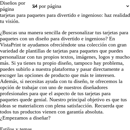
Diseños por
s
s
n
n
n
n
s
1
página
c
o
c
c
c
c
c
tarjetas para paquetes para divertido e ingenioso: haz realidad
l
s
o
o
o
o
l
tu visión.
a
c
a
r
u
r
¿Buscas una manera sencilla de personalizar tus tarjetas para
o
r
o
paquetes con un diseño para divertido e ingenioso? En
o
VistaPrint te ayudamos ofreciéndote una colección con gran
variedad de plantillas de tarjetas para paquetes que puedes
personalizar con tus propios textos, imágenes, logos y mucho
más. Si ya tienes tu propio diseño, tampoco hay problema,
puedes subirlo a nuestra plataforma y pasar directamente a
escoger las opciones de producto que más te interesen.
Además, si necesitas ayuda con tu diseño, te ofrecemos la
opción de trabajar con uno de nuestros diseñadores
profesionales para que el aspecto de tus tarjetas para
paquetes quede genial. Nuestro principal objetivo es que tus
ideas se materialicen con plena satisfacción. Recuerda que
todos tus productos vienen con garantía absoluta.
¿Empezamos a diseñar?
Estilos y temas