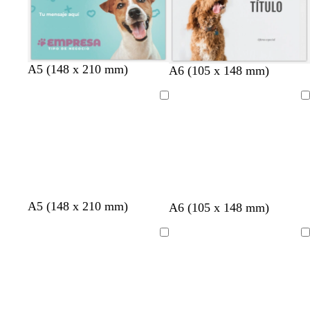
d
l
o
a
r
o
t
n
r
a
v
a
t
A5 (148 x 210 mm)
g
g
g
g
g
A6 (105 x 148 mm)
u
a
o
z
e
z
o
r
r
r
r
r
r
r
s
u
r
u
s
i
i
i
i
i
Cargando
Cargando
q
a
a
l
d
l
t
s
s
s
s
s
u
n
c
o
e
a
c
c
c
c
c
e
j
l
s
d
l
l
l
l
l
s
a
a
c
o
a
a
a
a
a
a
r
u
r
r
r
r
r
o
r
o
o
o
o
o
o
t
t
t
A5 (148 x 210 mm)
c
b
b
g
A6 (105 x 148 mm)
o
o
o
r
l
l
r
s
s
s
e
a
a
i
Cargando
Cargando
t
t
t
m
n
n
s
a
a
a
a
c
c
c
d
d
d
o
o
l
o
o
o
a
r