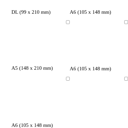
b
b
b
r
a
v
m
g
DL (99 x 210 mm)
A6 (105 x 148 mm)
l
l
l
o
z
e
a
r
a
a
a
s
u
r
r
i
Cargando
Cargando
n
n
n
a
l
d
r
s
c
c
c
c
c
e
ó
o
o
o
o
l
l
a
n
s
a
a
z
o
c
r
r
u
s
u
o
o
l
c
r
a
u
o
v
v
v
A5 (148 x 210 mm)
c
c
c
c
A6 (105 x 148 mm)
d
r
e
e
e
r
r
r
r
o
o
r
r
r
e
e
e
e
Cargando
Cargando
d
d
d
m
m
m
m
e
e
e
a
a
a
a
o
o
o
l
l
l
i
i
i
v
v
v
a
a
a
b
b
b
b
b
b
b
b
A6 (105 x 148 mm)