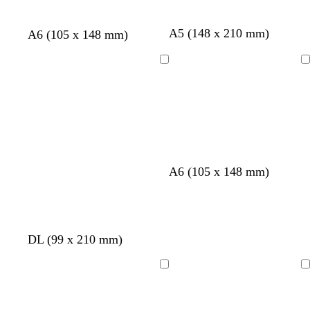
o
A5 (148 x 210 mm)
v
v
v
A6 (105 x 148 mm)
e
e
e
r
r
r
Cargando
Cargando
d
d
d
e
e
e
o
o
e
l
l
s
i
i
p
v
v
u
a
a
m
b
b
b
A6 (105 x 148 mm)
a
l
l
l
d
a
a
a
e
n
n
n
m
c
c
c
a
g
r
v
DL (99 x 210 mm)
o
o
o
r
r
o
e
i
s
r
Cargando
Cargando
s
a
d
c
e