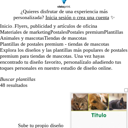
Diapositiva
¿Quieres disfrutar de una experiencia más
1
personalizada?
Inicia sesión o crea una cuenta
✨
de
Inicio
Flyers, publicidad y artículos de oficina
1
...
Materiales de marketing
Postales
Postales premium
Plantillas
Animales y mascotas
Tiendas de mascotas
Plantillas de postales premium - tiendas de mascotas
Explora los diseños y las plantillas más populares de postales
premium para tiendas de mascotas. Una vez hayas
encontrado tu diseño favorito, personalízalo añadiendo tus
toques personales en nuestro estudio de diseño online.
Buscar plantillas
48 resultados
Filtros
Sube tu propio diseño