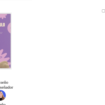
iseño
iseñador
eño