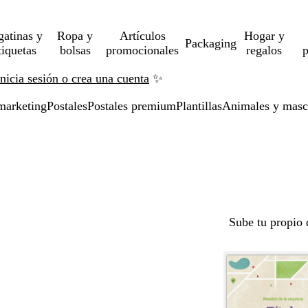
gatinas y
Ropa y
Artículos
Hogar y
Packaging
tiquetas
bolsas
promocionales
regalos
p
Inicia sesión o crea una cuenta
✨
marketing
Postales
Postales premium
Plantillas
Animales y masc
Sube tu propio 