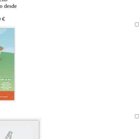
do desde
 €