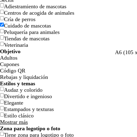
Sector
Adiestramiento de mascotas
Centros de acogida de animales
Cría de perros
Cuidado de mascotas
Peluquería para animales
Tiendas de mascotas
Veterinaria
Objetivo
t
c
c
A6 (105 
Adultos
o
r
r
Cupones
s
e
e
Código QR
t
m
m
Rebajas y liquidación
a
a
a
Estilos y temas
d
Audaz y colorido
o
Divertido e ingenioso
Elegante
Estampados y texturas
Estilo clásico
Mostrar más
Zona para logotipo o foto
Tiene zona para logotipo o foto