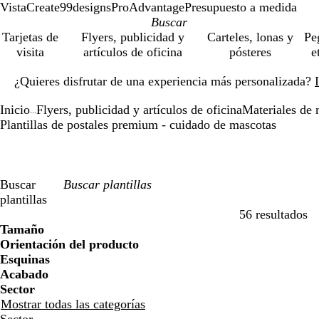
VistaCreate
99designs
ProAdvantage
Presupuesto a medida
Tarjetas de
Flyers, publicidad y
Carteles, lonas y
Pe
visita
artículos de oficina
pósteres
e
Diapositiva
¿Quieres disfrutar de una experiencia más personalizada?
1
de
Inicio
Flyers, publicidad y artículos de oficina
Materiales de 
1
...
Plantillas de postales premium - cuidado de mascotas
Buscar
plantillas
56 resultados
Filtros
Tamaño
Orientación del producto
Esquinas
Acabado
Sector
Mostrar todas las categorías