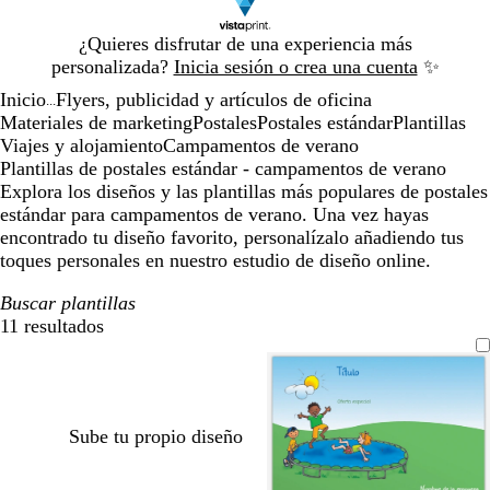
Diapositiva
¿Quieres disfrutar de una experiencia más
1
personalizada?
Inicia sesión o crea una cuenta
✨
de
Inicio
Flyers, publicidad y artículos de oficina
1
...
Materiales de marketing
Postales
Postales estándar
Plantillas
Viajes y alojamiento
Campamentos de verano
Plantillas de postales estándar - campamentos de verano
Explora los diseños y las plantillas más populares de postales
estándar para campamentos de verano. Una vez hayas
encontrado tu diseño favorito, personalízalo añadiendo tus
toques personales en nuestro estudio de diseño online.
Buscar plantillas
11 resultados
Filtros
Sube tu propio diseño