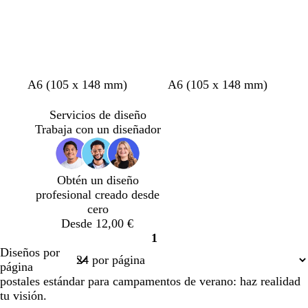
a
r
t
t
t
t
r
g
A6 (105 x 148 mm)
A6 (105 x 148 mm)
o
o
o
o
o
r
s
s
s
s
s
i
Servicios de diseño
t
t
t
t
a
s
Trabaja con un diseñador
a
a
a
a
c
o
d
d
d
d
l
s
o
o
o
o
a
c
Obtén un diseño
r
u
profesional creado desde
o
r
cero
o
Desde 12,00 €
1
Página
Diseños por
1
página
postales estándar para campamentos de verano: haz realidad
tu visión.