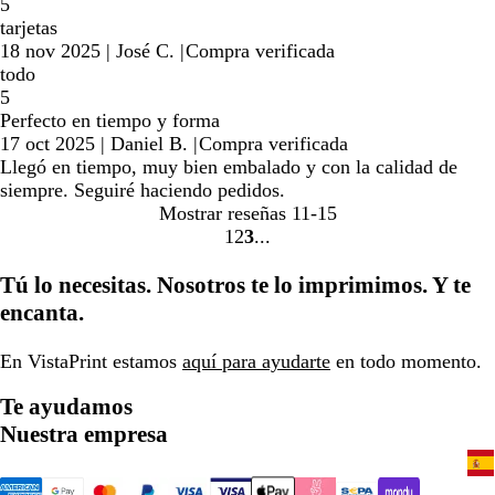
5
tarjetas
18 nov 2025
|
José C.
|
Compra verificada
todo
5
Perfecto en tiempo y forma
17 oct 2025
|
Daniel B.
|
Compra verificada
Llegó en tiempo, muy bien embalado y con la calidad de
siempre. Seguiré haciendo pedidos.
Mostrar reseñas
11-15
1
2
3
Ir
Ir
Ir
a
a
a
Tú lo necesitas. Nosotros te lo imprimimos. Y te
la
la
la
encanta.
página
página
página
En VistaPrint estamos
aquí para ayudarte
en todo momento.
Te ayudamos
Nuestra empresa