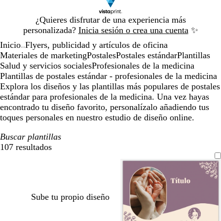
Diapositiva
¿Quieres disfrutar de una experiencia más
1
personalizada?
Inicia sesión o crea una cuenta
✨
de
Inicio
Flyers, publicidad y artículos de oficina
1
...
Materiales de marketing
Postales
Postales estándar
Plantillas
Salud y servicios sociales
Profesionales de la medicina
Plantillas de postales estándar - profesionales de la medicina
Explora los diseños y las plantillas más populares de postales
estándar para profesionales de la medicina. Una vez hayas
encontrado tu diseño favorito, personalízalo añadiendo tus
toques personales en nuestro estudio de diseño online.
Buscar plantillas
107 resultados
Filtros
Sube tu propio diseño