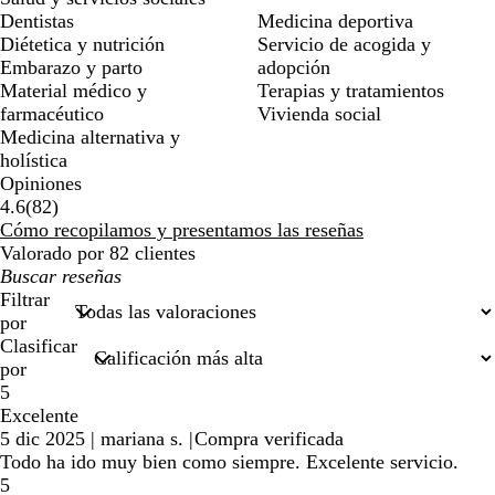
Dentistas
Medicina deportiva
Diétetica y nutrición
Servicio de acogida y
Embarazo y parto
adopción
Material médico y
Terapias y tratamientos
farmacéutico
Vivienda social
Medicina alternativa y
holística
Opiniones
82
4.6
(
82
)
reseñas
Cómo recopilamos y presentamos las reseñas
Valorado por 82 clientes
Mis
búsquedas
Filtrar
por
Clasificar
por
5
Excelente
5 dic 2025
|
mariana s.
|
Compra verificada
Todo ha ido muy bien como siempre. Excelente servicio.
5