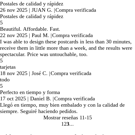
Postales de calidad y rápidez
26 nov 2025
|
JUAN G.
|
Compra verificada
Postales de calidad y rápidez
5
Beautiful. Affordable. Fast.
22 nov 2025
|
Paul M.
|
Compra verificada
I was able to design these postcards in less than 30 minutes,
receive them in little more than a week, and the results were
spectacular. Price was untouchable, too.
5
tarjetas
18 nov 2025
|
José C.
|
Compra verificada
todo
5
Perfecto en tiempo y forma
17 oct 2025
|
Daniel B.
|
Compra verificada
Llegó en tiempo, muy bien embalado y con la calidad de
siempre. Seguiré haciendo pedidos.
Mostrar reseñas
11-15
1
2
3
Ir
Ir
Ir
a
a
a