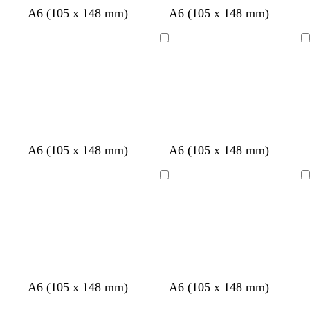
a
A6 (105 x 148 mm)
A6 (105 x 148 mm)
Cargando
Cargando
a
b
v
t
c
A6 (105 x 148 mm)
A6 (105 x 148 mm)
c
l
e
e
r
e
a
r
r
e
Cargando
Cargando
r
n
d
r
m
o
c
e
a
a
o
e
c
s
o
p
t
u
a
m
A6 (105 x 148 mm)
A6 (105 x 148 mm)
a
d