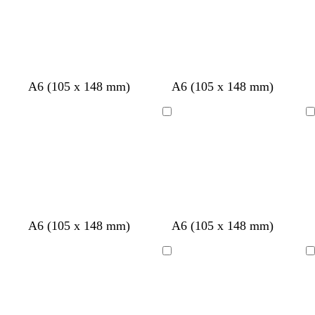
r
t
t
v
A6 (105 x 148 mm)
A6 (105 x 148 mm)
o
o
o
e
j
s
s
r
Cargando
Cargando
o
t
t
d
a
a
e
d
d
e
o
o
s
m
e
r
A6 (105 x 148 mm)
A6 (105 x 148 mm)
a
l
Cargando
Cargando
d
a