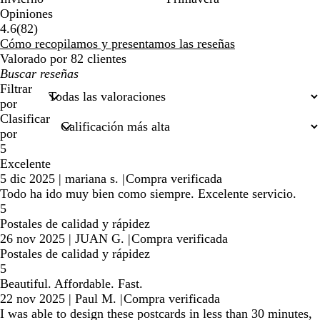
Opiniones
82
4.6
(
82
)
reseñas
Cómo recopilamos y presentamos las reseñas
Valorado por 82 clientes
Mis
búsquedas
Filtrar
por
Clasificar
por
5
Excelente
5 dic 2025
|
mariana s.
|
Compra verificada
Todo ha ido muy bien como siempre. Excelente servicio.
5
Postales de calidad y rápidez
26 nov 2025
|
JUAN G.
|
Compra verificada
Postales de calidad y rápidez
5
Beautiful. Affordable. Fast.
22 nov 2025
|
Paul M.
|
Compra verificada
I was able to design these postcards in less than 30 minutes,