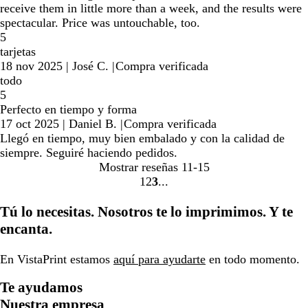
receive them in little more than a week, and the results were
spectacular. Price was untouchable, too.
5
tarjetas
18 nov 2025
|
José C.
|
Compra verificada
todo
5
Perfecto en tiempo y forma
17 oct 2025
|
Daniel B.
|
Compra verificada
Llegó en tiempo, muy bien embalado y con la calidad de
siempre. Seguiré haciendo pedidos.
Mostrar reseñas
11-15
1
2
3
Ir
Ir
Ir
a
a
a
Tú lo necesitas. Nosotros te lo imprimimos. Y te
la
la
la
encanta.
página
página
página
En VistaPrint estamos
aquí para ayudarte
en todo momento.
Te ayudamos
Nuestra empresa