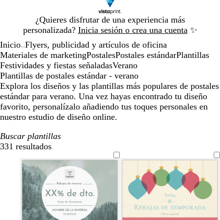
Diapositiva
¿Quieres disfrutar de una experiencia más
1
personalizada?
Inicia sesión o crea una cuenta
✨
de
Inicio
Flyers, publicidad y artículos de oficina
1
...
Materiales de marketing
Postales
Postales estándar
Plantillas
Festividades y fiestas señaladas
Verano
Plantillas de postales estándar - verano
Explora los diseños y las plantillas más populares de postales
estándar para verano. Una vez hayas encontrado tu diseño
favorito, personalízalo añadiendo tus toques personales en
nuestro estudio de diseño online.
Buscar plantillas
331 resultados
Filtros