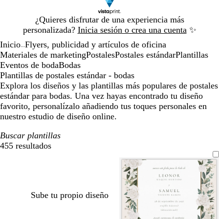
Diapositiva
¿Quieres disfrutar de una experiencia más
1
personalizada?
Inicia sesión o crea una cuenta
✨
de
Inicio
Flyers, publicidad y artículos de oficina
1
...
Materiales de marketing
Postales
Postales estándar
Plantillas
Eventos de boda
Bodas
Plantillas de postales estándar - bodas
Explora los diseños y las plantillas más populares de postales
estándar para bodas. Una vez hayas encontrado tu diseño
favorito, personalízalo añadiendo tus toques personales en
nuestro estudio de diseño online.
Buscar plantillas
455 resultados
Filtros
Sube tu propio diseño