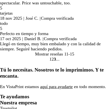
spectacular. Price was untouchable, too.
5
tarjetas
18 nov 2025
|
José C.
|
Compra verificada
todo
5
Perfecto en tiempo y forma
17 oct 2025
|
Daniel B.
|
Compra verificada
Llegó en tiempo, muy bien embalado y con la calidad de
siempre. Seguiré haciendo pedidos.
Mostrar reseñas
11-15
1
2
3
Ir
Ir
Ir
a
a
a
Tú lo necesitas. Nosotros te lo imprimimos. Y te
la
la
la
encanta.
página
página
página
En VistaPrint estamos
aquí para ayudarte
en todo momento.
Te ayudamos
Nuestra empresa
Trustpilot