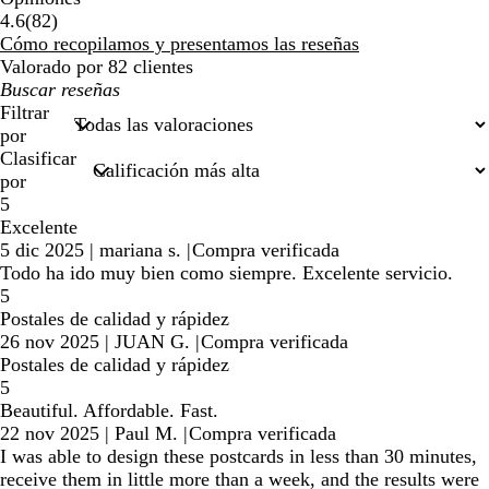
82
4.6
(
82
)
reseñas
Cómo recopilamos y presentamos las reseñas
Valorado por 82 clientes
Mis
búsquedas
Filtrar
por
Clasificar
por
5
Excelente
5 dic 2025
|
mariana s.
|
Compra verificada
Todo ha ido muy bien como siempre. Excelente servicio.
5
Postales de calidad y rápidez
26 nov 2025
|
JUAN G.
|
Compra verificada
Postales de calidad y rápidez
5
Beautiful. Affordable. Fast.
22 nov 2025
|
Paul M.
|
Compra verificada
I was able to design these postcards in less than 30 minutes,
receive them in little more than a week, and the results were