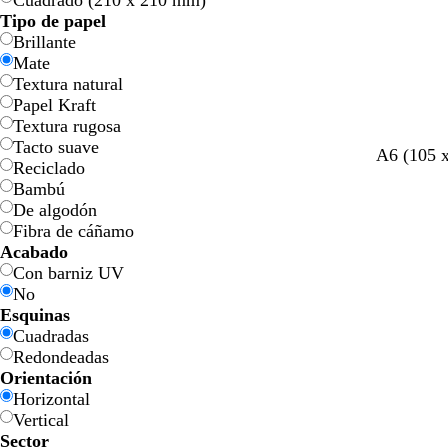
Cuadrado (210 x 210 mm)
l
l
a
a
Tipo de papel
o
o
Brillante
Mate
Textura natural
Papel Kraft
Textura rugosa
Tacto suave
A6 (105 
Reciclado
Bambú
De algodón
Fibra de cáñamo
Acabado
Con barniz UV
No
Esquinas
Cuadradas
Redondeadas
Orientación
Horizontal
Vertical
Sector