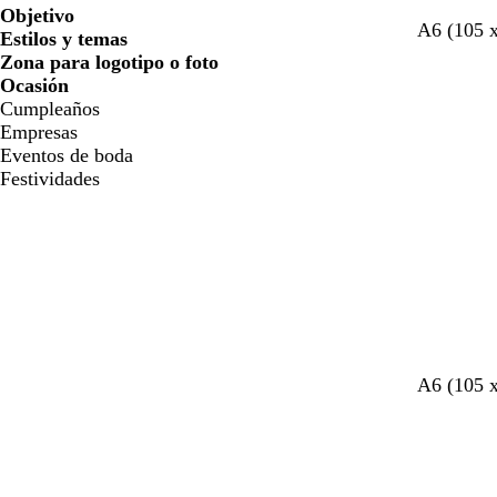
Objetivo
A6 (105 
Estilos y temas
Zona para logotipo o foto
Ocasión
Cumpleaños
Empresas
Eventos de boda
Festividades
r
b
t
g
n
g
r
A6 (105 
o
l
o
r
e
r
o
j
a
s
i
g
i
s
o
n
t
s
r
s
a
c
a
o
o
c
c