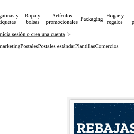
gatinas y
Ropa y
Artículos
Hogar y
Packaging
tiquetas
bolsas
promocionales
regalos
p
Inicia sesión o crea una cuenta
✨
marketing
Postales
Postales estándar
Plantillas
Comercios