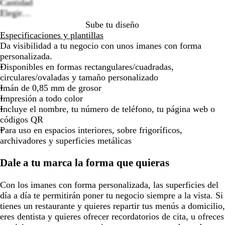
options
Cantidad
por
por
por
por
Elegir…
la
la
la
la
Sube tu diseño
imagen
imagen
imagen
imagen
Especificaciones y plantillas
Da visibilidad a tu negocio con unos imanes con forma
personalizada.
Disponibles en formas rectangulares/cuadradas,
circulares/ovaladas y tamaño personalizado
Imán de 0,85 mm de grosor
Impresión a todo color
Incluye el nombre, tu número de teléfono, tu página web o
códigos QR
Para uso en espacios interiores, sobre frigoríficos,
archivadores y superficies metálicas
Dale a tu marca la forma que quieras
Con los imanes con forma personalizada, las superficies del
día a día te permitirán poner tu negocio siempre a la vista. Si
tienes un restaurante y quieres repartir tus menús a domicilio,
eres dentista y quieres ofrecer recordatorios de cita, u ofreces