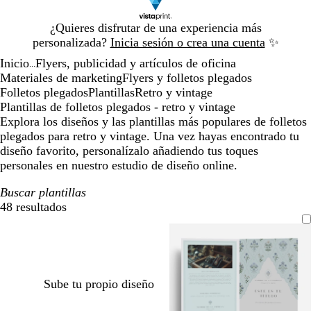
Diapositiva
¿Quieres disfrutar de una experiencia más
1
personalizada?
Inicia sesión o crea una cuenta
✨
de
Inicio
Flyers, publicidad y artículos de oficina
1
...
Materiales de marketing
Flyers y folletos plegados
Folletos plegados
Plantillas
Retro y vintage
Plantillas de folletos plegados - retro y vintage
Explora los diseños y las plantillas más populares de folletos
plegados para retro y vintage. Una vez hayas encontrado tu
diseño favorito, personalízalo añadiendo tus toques
personales en nuestro estudio de diseño online.
Buscar plantillas
48 resultados
Filtros
Sube tu propio diseño