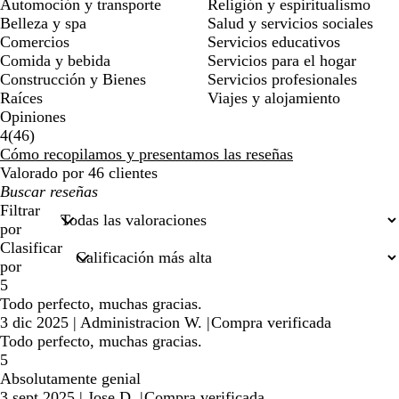
Automoción y transporte
Religión y espiritualismo
Belleza y spa
Salud y servicios sociales
Comercios
Servicios educativos
Comida y bebida
Servicios para el hogar
Construcción y Bienes
Servicios profesionales
Raíces
Viajes y alojamiento
Opiniones
46
4
(
46
)
reseñas
Cómo recopilamos y presentamos las reseñas
Valorado por 46 clientes
Mis
búsquedas
Filtrar
por
Clasificar
por
5
Todo perfecto, muchas gracias.
3 dic 2025
|
Administracion W.
|
Compra verificada
Todo perfecto, muchas gracias.
5
Absolutamente genial
3 sept 2025
|
Jose D.
|
Compra verificada