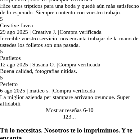
Hice unos trípticos para una boda y quedé aún más satisfecho
de lo esperado. Siempre contento con vuestro trabajo.
5
Creative Javea
29 ago 2025
|
Creative J.
|
Compra verificada
Increible vuestro servicio, nos encanta trabajar de la mano de
ustedes los folletos son una pasada.
5
Panfletos
12 ago 2025
|
Susana O.
|
Compra verificada
Buena calidad, fotografías nítidas.
5
Perfetto
6 ago 2025
|
matteo s.
|
Compra verificada
La miglior azienda per stampare arrivano ovunque. Super
affidabili
Mostrar reseñas
6-10
1
2
3
Ir
Ir
Ir
a
a
a
Tú lo necesitas. Nosotros te lo imprimimos. Y te
la
la
la
encanta.