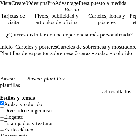
VistaCreate
99designs
ProAdvantage
Presupuesto a medida
Tarjetas de
Flyers, publicidad y
Carteles, lonas y
Pe
visita
artículos de oficina
pósteres
e
Diapositiva
¿Quieres disfrutar de una experiencia más personalizada?
1
de
Inicio
Carteles y pósteres
Carteles de sobremesa y mostrador
1
...
Plantillas de expositor sobremesa 3 caras - audaz y colorido
Buscar
plantillas
34 resultados
Filtros
Estilos y temas
Audaz y colorido
Divertido e ingenioso
Elegante
Estampados y texturas
Estilo clásico