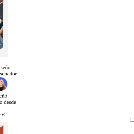
iseño
iseñador
eño
do desde
 €