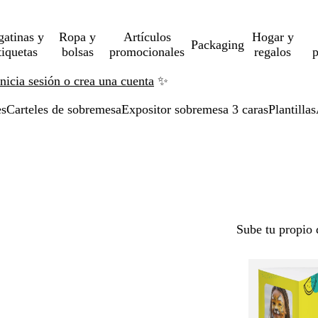
gatinas y
Ropa y
Artículos
Hogar y
Packaging
tiquetas
bolsas
promocionales
regalos
p
Inicia sesión o crea una cuenta
✨
es
Carteles de sobremesa
Expositor sobremesa 3 caras
Plantillas
Sube tu propio 