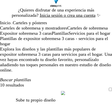
Diapositiva
¿Quieres disfrutar de una experiencia más
1
personalizada?
Inicia sesión o crea una cuenta
✨
de
Inicio
Carteles y pósteres
1
...
Carteles de sobremesa y mostradores
Carteles de sobremesa
Expositor sobremesa 3 caras
Plantillas
Servicios para el hogar
Plantillas de expositor sobremesa 3 caras - servicios para el
hogar
Explora los diseños y las plantillas más populares de
expositor sobremesa 3 caras para servicios para el hogar. Una
vez hayas encontrado tu diseño favorito, personalízalo
añadiendo tus toques personales en nuestro estudio de diseño
online.
Buscar plantillas
10 resultados
Filtros
Sube tu propio diseño