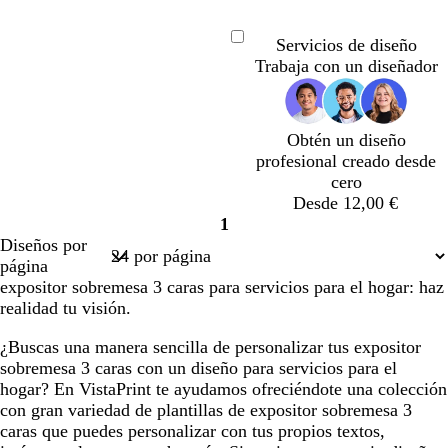
a
l
l
l
l
l
b
o
n
e
a
v
s
v
g
v
l
a
a
a
a
a
o
l
o
s
z
e
a
e
r
e
d
Servicios de diseño
Cargando
r
r
r
r
r
s
i
s
m
u
r
l
r
i
r
a
Trabaja con un diseñador
o
o
o
o
o
q
v
c
e
l
d
m
d
s
d
u
a
u
r
o
e
ó
e
o
e
e
r
a
s
a
n
e
s
b
b
b
b
b
b
o
l
Obtén un diseño
c
z
s
c
o
l
l
l
l
l
d
profesional creado desde
u
u
m
u
s
a
a
a
a
a
a
cero
r
l
e
r
q
n
n
n
n
n
Desde 12,00 €
o
a
r
o
u
c
c
c
c
c
1
d
a
e
Página
o
o
o
o
o
Diseños por
o
l
1
página
d
expositor sobremesa 3 caras para servicios para el hogar: haz
a
realidad tu visión.
¿Buscas una manera sencilla de personalizar tus expositor
sobremesa 3 caras con un diseño para servicios para el
hogar? En VistaPrint te ayudamos ofreciéndote una colección
con gran variedad de plantillas de expositor sobremesa 3
caras que puedes personalizar con tus propios textos,