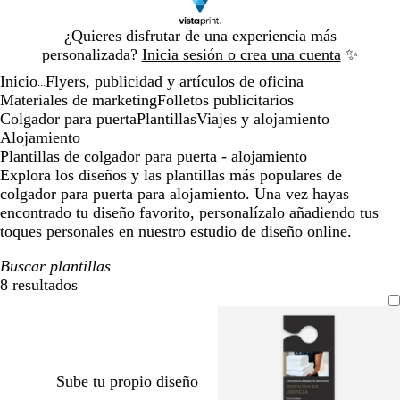
Diapositiva
¿Quieres disfrutar de una experiencia más
1
personalizada?
Inicia sesión o crea una cuenta
✨
de
Inicio
Flyers, publicidad y artículos de oficina
1
...
Materiales de marketing
Folletos publicitarios
Colgador para puerta
Plantillas
Viajes y alojamiento
Alojamiento
Plantillas de colgador para puerta - alojamiento
Explora los diseños y las plantillas más populares de
colgador para puerta para alojamiento. Una vez hayas
encontrado tu diseño favorito, personalízalo añadiendo tus
toques personales en nuestro estudio de diseño online.
Buscar plantillas
8 resultados
Filtros
Sube tu propio diseño