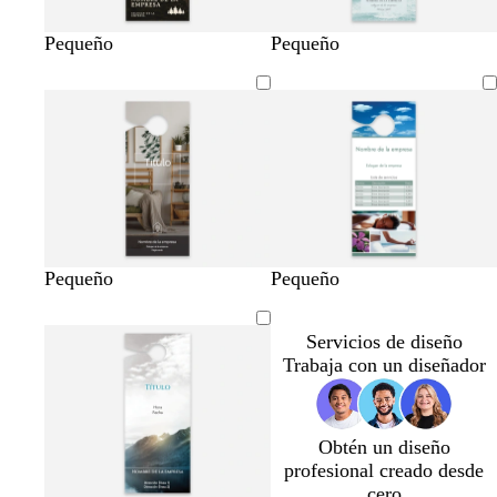
a
a
a
g
Pequeño
Pequeño
z
c
r
u
e
i
l
r
s
c
o
c
l
l
a
a
r
r
o
o
Pequeño
Pequeño
Servicios de diseño
Trabaja con un diseñador
Obtén un diseño
profesional creado desde
cero