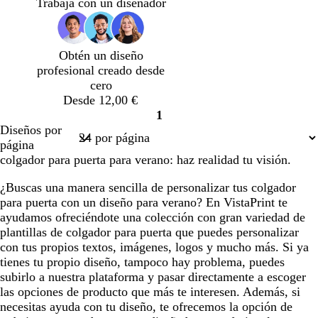
n
n
n
n
n
Trabaja con un diseñador
c
c
c
c
c
o
o
o
o
o
Obtén un diseño
profesional creado desde
cero
Desde 12,00 €
1
Página
Diseños por
1
página
colgador para puerta para verano: haz realidad tu visión.
¿Buscas una manera sencilla de personalizar tus colgador
para puerta con un diseño para verano? En VistaPrint te
ayudamos ofreciéndote una colección con gran variedad de
plantillas de colgador para puerta que puedes personalizar
con tus propios textos, imágenes, logos y mucho más. Si ya
tienes tu propio diseño, tampoco hay problema, puedes
subirlo a nuestra plataforma y pasar directamente a escoger
las opciones de producto que más te interesen. Además, si
necesitas ayuda con tu diseño, te ofrecemos la opción de