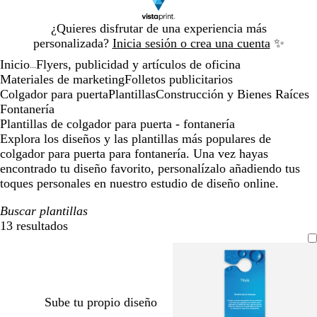
Diapositiva
¿Quieres disfrutar de una experiencia más
1
personalizada?
Inicia sesión o crea una cuenta
✨
de
Inicio
Flyers, publicidad y artículos de oficina
1
...
Materiales de marketing
Folletos publicitarios
Colgador para puerta
Plantillas
Construcción y Bienes Raíces
Fontanería
Plantillas de colgador para puerta - fontanería
Explora los diseños y las plantillas más populares de
colgador para puerta para fontanería. Una vez hayas
encontrado tu diseño favorito, personalízalo añadiendo tus
toques personales en nuestro estudio de diseño online.
Buscar plantillas
13 resultados
Filtros
Sube tu propio diseño