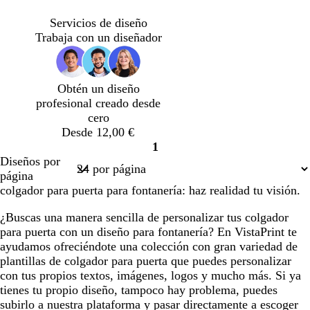
o
r
ú
e
z
a
i
r
r
u
l
Servicios de diseño
s
p
d
l
m
Trabaja con un diseñador
o
u
e
ó
s
r
a
n
c
a
z
Obtén un diseño
u
o
u
profesional creado desde
r
s
l
cero
o
c
a
Desde 12,00 €
u
d
1
r
o
Página
Diseños por
o
1
página
colgador para puerta para fontanería: haz realidad tu visión.
¿Buscas una manera sencilla de personalizar tus colgador
para puerta con un diseño para fontanería? En VistaPrint te
ayudamos ofreciéndote una colección con gran variedad de
plantillas de colgador para puerta que puedes personalizar
con tus propios textos, imágenes, logos y mucho más. Si ya
tienes tu propio diseño, tampoco hay problema, puedes
subirlo a nuestra plataforma y pasar directamente a escoger