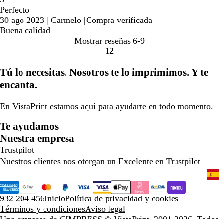
Perfecto
30 ago 2023
|
Carmelo
|
Compra verificada
Buena calidad
Mostrar reseñas
6-9
1
2
Ir
Ir
a
a
Tú lo necesitas. Nosotros te lo imprimimos. Y te
la
la
encanta.
página
página
En VistaPrint estamos
aquí para ayudarte
en todo momento.
Te ayudamos
Nuestra empresa
Trustpilot
Nuestros clientes nos otorgan un Excelente en
Trustpilot
932 204 456
Inicio
Política de privacidad y cookies
Términos y condiciones
Aviso legal