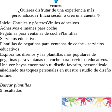
Diapositiva
¿Quieres disfrutar de una experiencia más
1
personalizada?
Inicia sesión o crea una cuenta
✨
de
Inicio
Carteles y pósteres
Vinilos adhesivos
1
...
Adhesivos e imanes para coche
Pegatinas para ventanas de coche
Plantillas
Servicios educativos
Plantillas de pegatinas para ventanas de coche - servicios
educativos
Explora los diseños y las plantillas más populares de
pegatinas para ventanas de coche para servicios educativos.
Una vez hayas encontrado tu diseño favorito, personalízalo
añadiendo tus toques personales en nuestro estudio de diseño
online.
Buscar plantillas
9 resultados
Filtros