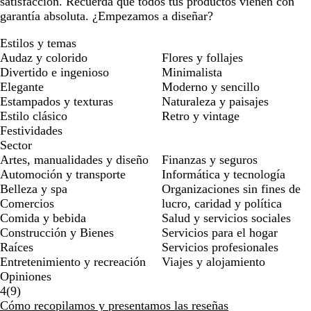
satisfacción. Recuerda que todos tus productos vienen con
garantía absoluta. ¿Empezamos a diseñar?
Estilos y temas
Audaz y colorido
Flores y follajes
Divertido e ingenioso
Minimalista
Elegante
Moderno y sencillo
Estampados y texturas
Naturaleza y paisajes
Estilo clásico
Retro y vintage
Festividades
Sector
Artes, manualidades y diseño
Finanzas y seguros
Automoción y transporte
Informática y tecnología
Belleza y spa
Organizaciones sin fines de
Comercios
lucro, caridad y política
Comida y bebida
Salud y servicios sociales
Construcción y Bienes
Servicios para el hogar
Raíces
Servicios profesionales
Entretenimiento y recreación
Viajes y alojamiento
Opiniones
9
4
(
9
)
reseñas
Cómo recopilamos y presentamos las reseñas