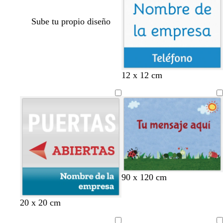
Sube tu propio diseño
12 x 12 cm
90 x 120 cm
v
n
v
b
20 x 20 cm
e
e
e
l