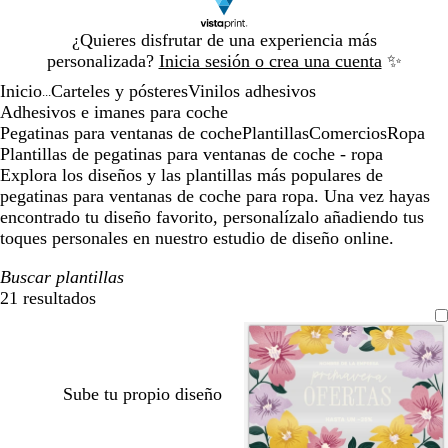
Diapositiva
¿Quieres disfrutar de una experiencia más
1
personalizada?
Inicia sesión o crea una cuenta
✨
de
Inicio
Carteles y pósteres
Vinilos adhesivos
1
...
Adhesivos e imanes para coche
Pegatinas para ventanas de coche
Plantillas
Comercios
Ropa
Plantillas de pegatinas para ventanas de coche - ropa
Explora los diseños y las plantillas más populares de
pegatinas para ventanas de coche para ropa. Una vez hayas
encontrado tu diseño favorito, personalízalo añadiendo tus
toques personales en nuestro estudio de diseño online.
Buscar plantillas
21 resultados
Filtros
Sube tu propio diseño