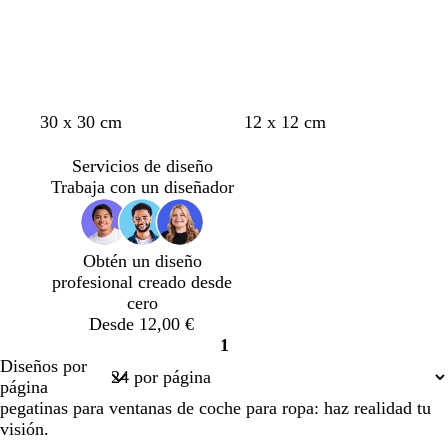
n
a
g
v
r
30 x 30 cm
12 x 12 cm
e
m
r
e
o
g
a
i
r
s
Servicios de diseño
r
r
s
d
a
Trabaja con un diseñador
o
i
c
e
c
l
l
a
l
l
a
z
a
Obtén un diseño
o
r
u
r
profesional creado desde
o
l
o
cero
a
Desde 12,00 €
d
1
o
Página
Diseños por
1
página
pegatinas para ventanas de coche para ropa: haz realidad tu
visión.