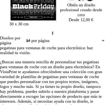
r
Obtén un diseño
o
profesional creado desde
cero
Desde 12,00 €
n
a
30 x 30 cm
e
m
1
g
a
Página
Diseños por
r
r
1
página
o
i
pegatinas para ventanas de coche para electrónica: haz
l
realidad tu visión.
l
o
¿Buscas una manera sencilla de personalizar tus pegatinas
para ventanas de coche con un diseño para electrónica? En
VistaPrint te ayudamos ofreciéndote una colección con gran
variedad de plantillas de pegatinas para ventanas de coche
que puedes personalizar con tus propios textos, imágenes,
logos y mucho más. Si ya tienes tu propio diseño, tampoco
hay problema, puedes subirlo a nuestra plataforma y pasar
directamente a escoger las opciones de producto que más te
interesen. Además, si necesitas ayuda con tu diseño, te