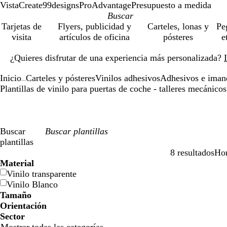
VistaCreate
99designs
ProAdvantage
Presupuesto a medida
Tarjetas de
Flyers, publicidad y
Carteles, lonas y
Pe
visita
artículos de oficina
pósteres
e
Diapositiva
¿Quieres disfrutar de una experiencia más personalizada?
1
de
Inicio
Carteles y pósteres
Vinilos adhesivos
Adhesivos e iman
1
...
Plantillas de vinilo para puertas de coche - talleres mecánicos
Buscar
plantillas
8 resultados
Hor
Filtros
Material
Vinilo transparente
Vinilo Blanco
Tamaño
Orientación
Sector