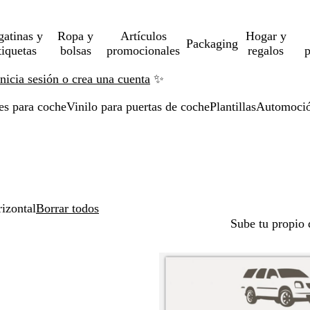
gatinas y
Ropa y
Artículos
Hogar y
Packaging
tiquetas
bolsas
promocionales
regalos
p
Inicia sesión o crea una cuenta
✨
es para coche
Vinilo para puertas de coche
Plantillas
Automoció
izontal
Borrar todos
Sube tu propio 