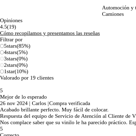
Automoción y t
Camiones
Opiniones
19
4.5
(
19
)
reseñas
Cómo recopilamos y presentamos las reseñas
Filtrar por
5
stars
(
85
%)
4
stars
(
5
%)
3
stars
(
0
%)
2
stars
(
0
%)
1
star
(
10
%)
Valorado por 19 clientes
5
Mejor de lo esperado
26 nov 2024
|
Carlos
|
Compra verificada
Acabado brillante perfecto. Muy fácil de colocar.
Respuesta del equipo de Servicio de Atención al Cliente de Vi
Nos complace saber que su vinilo le ha parecido práctico. E
5
Correcto