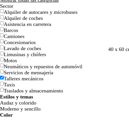
Mostrar todas las categorías
Sector
Alquiler de autocares y microbuses
Alquiler de coches
Asistencia en carretera
Barcos
Camiones
Concesionarios
Lavado de coches
b
n
a
40 x 60 
Limusinas y chófers
l
e
z
Motos
a
g
u
Neumáticos y repuestos de automóvil
n
r
l
Servicios de mensajería
c
o
o
Talleres mecánicos
o
s
Taxis
c
Traslados y almacenamiento
u
Estilos y temas
r
Audaz y colorido
o
Moderno y sencillo
Color
A
A
V
V
A
A
N
N
R
R
G
G
B
B
N
N
M
M
C
C
M
M
R
R
z
z
e
e
m
m
a
a
o
o
r
r
l
l
e
e
a
a
r
r
o
o
o
o