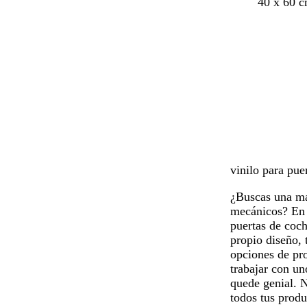
r
v
n
a
v
40 x 60 
o
e
e
z
e
j
r
g
u
r
o
d
r
l
d
e
o
o
e
a
s
b
z
c
o
u
u
s
l
r
q
a
o
u
d
e
o
vinilo para pue
¿Buscas una man
mecánicos? En V
puertas de coch
propio diseño, 
opciones de pro
trabajar con un
quede genial. N
todos tus prod