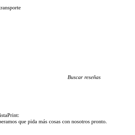
ransporte
Mis
búsquedas
staPrint:
speramos que pida más cosas con nosotros pronto.