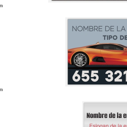
cm
cm