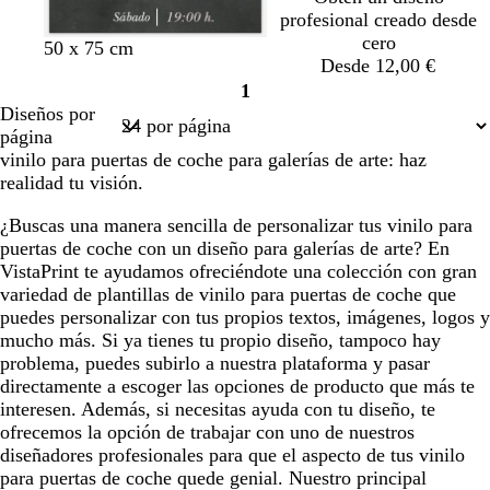
o
u
o
s
profesional creado desde
r
s
q
cero
o
c
u
50 x 75 cm
Desde 12,00 €
u
e
1
r
Página
Diseños por
o
1
página
vinilo para puertas de coche para galerías de arte: haz
realidad tu visión.
¿Buscas una manera sencilla de personalizar tus vinilo para
puertas de coche con un diseño para galerías de arte? En
VistaPrint te ayudamos ofreciéndote una colección con gran
variedad de plantillas de vinilo para puertas de coche que
puedes personalizar con tus propios textos, imágenes, logos y
mucho más. Si ya tienes tu propio diseño, tampoco hay
problema, puedes subirlo a nuestra plataforma y pasar
directamente a escoger las opciones de producto que más te
interesen. Además, si necesitas ayuda con tu diseño, te
ofrecemos la opción de trabajar con uno de nuestros
diseñadores profesionales para que el aspecto de tus vinilo
para puertas de coche quede genial. Nuestro principal