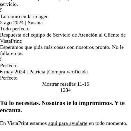
servicio.
5
Tal como en la imagen
3 ago 2024
|
Susana
Todo perfecto
Respuesta del equipo de Servicio de Atención al Cliente de
VistaPrint:
Esperamos que pida más cosas con nosotros pronto. No le
fallaremos.
5
Perfecto
6 may 2024
|
Patricia
|
Compra verificada
Perfecto
Mostrar reseñas
11-15
1
2
3
4
Ir
Ir
Ir
Ir
a
a
a
a
Tú lo necesitas. Nosotros te lo imprimimos. Y te
la
la
la
la
encanta.
página
página
página
página
En VistaPrint estamos
aquí para ayudarte
en todo momento.