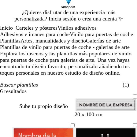
Diapositiva
¿Quieres disfrutar de una experiencia más
1
personalizada?
Inicia sesión o crea una cuenta
✨
de
Inicio
Carteles y pósteres
Vinilos adhesivos
1
...
Adhesivos e imanes para coche
Vinilo para puertas de coche
Plantillas
Artes, manualidades y diseño
Galerías de arte
Plantillas de vinilo para puertas de coche - galerías de arte
Explora los diseños y las plantillas más populares de vinilo
para puertas de coche para galerías de arte. Una vez hayas
encontrado tu diseño favorito, personalízalo añadiendo tus
toques personales en nuestro estudio de diseño online.
Buscar plantillas
(1)
6 resultados
Filtros
Sube tu propio diseño
n
a
b
g
a
g
v
t
20 x 100 cm
e
z
l
r
c
r
e
o
g
u
a
a
e
i
r
s
r
l
n
n
r
s
d
t