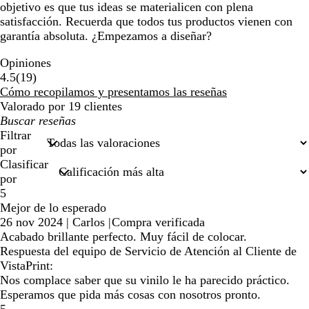
objetivo es que tus ideas se materialicen con plena
satisfacción. Recuerda que todos tus productos vienen con
garantía absoluta. ¿Empezamos a diseñar?
Opiniones
19
4.5
(
19
)
reseñas
Cómo recopilamos y presentamos las reseñas
Valorado por 19 clientes
Mis
búsquedas
Filtrar
por
Clasificar
por
5
Mejor de lo esperado
26 nov 2024
|
Carlos
|
Compra verificada
Acabado brillante perfecto. Muy fácil de colocar.
Respuesta del equipo de Servicio de Atención al Cliente de
VistaPrint:
Nos complace saber que su vinilo le ha parecido práctico.
Esperamos que pida más cosas con nosotros pronto.