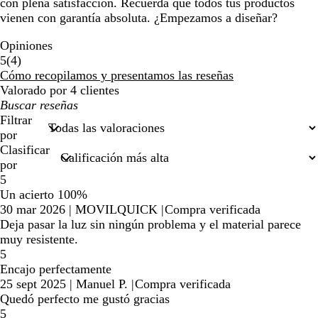
con plena satisfacción. Recuerda que todos tus productos
vienen con garantía absoluta. ¿Empezamos a diseñar?
Opiniones
4
5
(
4
)
reseñas
Cómo recopilamos y presentamos las reseñas
Valorado por 4 clientes
Mis
búsquedas
Filtrar
por
Clasificar
por
5
Un acierto 100%
30 mar 2026
|
MOVILQUICK
|
Compra verificada
Deja pasar la luz sin ningún problema y el material parece
muy resistente.
5
Encajo perfectamente
25 sept 2025
|
Manuel P.
|
Compra verificada
Quedó perfecto me gustó gracias
5