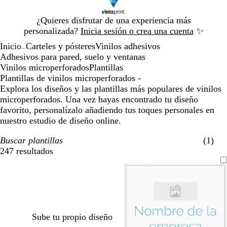
Diapositiva
¿Quieres disfrutar de una experiencia más
1
personalizada?
Inicia sesión o crea una cuenta
✨
de
Inicio
Carteles y pósteres
Vinilos adhesivos
1
...
Adhesivos para pared, suelo y ventanas
Vinilos microperforados
Plantillas
Plantillas de vinilos microperforados -
Explora los diseños y las plantillas más populares de vinilos
microperforados. Una vez hayas encontrado tu diseño
favorito, personalízalo añadiendo tus toques personales en
nuestro estudio de diseño online.
Buscar plantillas
(1)
247 resultados
Filtros
Sube tu propio diseño