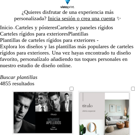
Diapositiva
¿Quieres disfrutar de una experiencia más
1
personalizada?
Inicia sesión o crea una cuenta
✨
de
Inicio
Carteles y pósteres
Carteles y paneles rígidos
1
...
Carteles rígidos para exteriores
Plantillas
Plantillas de carteles rígidos para exteriores -
Explora los diseños y las plantillas más populares de carteles
rígidos para exteriores. Una vez hayas encontrado tu diseño
favorito, personalízalo añadiendo tus toques personales en
nuestro estudio de diseño online.
Buscar plantillas
4855 resultados
Filtros