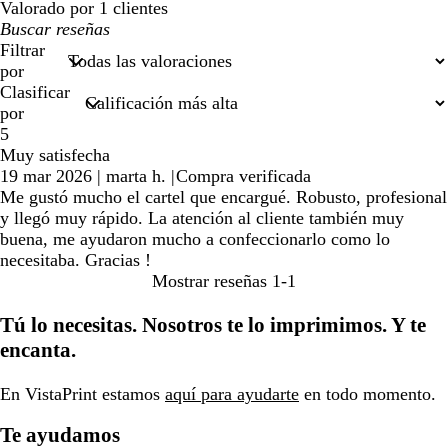
Valorado por 1 clientes
Mis
búsquedas
Filtrar
por
Clasificar
por
5
Muy satisfecha
19 mar 2026
|
marta h.
|
Compra verificada
Me gustó mucho el cartel que encargué. Robusto, profesional
y llegó muy rápido. La atención al cliente también muy
buena, me ayudaron mucho a confeccionarlo como lo
necesitaba. Gracias !
Mostrar reseñas
1-1
Tú lo necesitas. Nosotros te lo imprimimos. Y te
encanta.
En VistaPrint estamos
aquí para ayudarte
en todo momento.
Te ayudamos