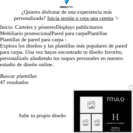
Diapositiva
¿Quieres disfrutar de una experiencia más
1
personalizada?
Inicia sesión o crea una cuenta
✨
de
Inicio
Carteles y pósteres
Displays publicitarios
1
...
Mobiliario promocional
Pared para carpa
Plantillas
Plantillas de pared para carpa -
Explora los diseños y las plantillas más populares de pared
para carpa. Una vez hayas encontrado tu diseño favorito,
personalízalo añadiendo tus toques personales en nuestro
estudio de diseño online.
Buscar plantillas
47 resultados
Filtros
Sube tu propio diseño