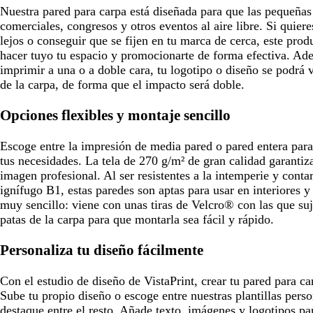
e
Nuestra pared para carpa está diseñada para que las pequeñas
comerciales, congresos y otros eventos al aire libre. Si quier
lejos o conseguir que se fijen en tu marca de cerca, este produ
hacer tuyo tu espacio y promocionarte de forma efectiva. Ad
imprimir a una o a doble cara, tu logotipo o diseño se podrá 
de la carpa, de forma que el impacto será doble.
Opciones flexibles y montaje sencillo
Escoge entre la impresión de media pared o pared entera para
tus necesidades. La tela de 270 g/m² de gran calidad garantiz
imagen profesional. Al ser resistentes a la intemperie y conta
ignífugo B1, estas paredes son aptas para usar en interiores y 
muy sencillo: viene con unas tiras de Velcro® con las que suje
patas de la carpa para que montarla sea fácil y rápido.
Personaliza tu diseño fácilmente
Con el estudio de diseño de VistaPrint, crear tu pared para ca
Sube tu propio diseño o escoge entre nuestras plantillas pers
destaque entre el resto. Añade texto, imágenes y logotipos par