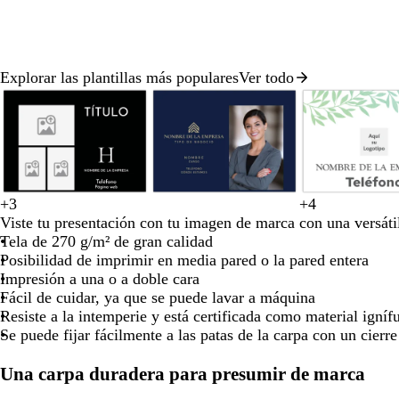
para
para
para
para
para
moverte
moverte
moverte
moverte
moverte
por
por
por
por
por
la
la
la
la
la
Explorar las plantillas más populares
Ver todo
imagen
imagen
imagen
imagen
imagen
Diapositiva
1
de
8
a
g
v
t
+
3
+
4
n
b
a
m
v
b
b
b
b
b
z
r
e
o
Viste tu presentación con tu imagen de marca con una versáti
e
l
z
a
e
l
l
l
l
l
u
i
r
s
Tela de 270 g/m² de gran calidad
g
a
u
r
r
a
a
a
a
a
l
s
d
t
Posibilidad de imprimir en media pared o la pared entera
r
n
l
r
d
n
n
n
n
n
o
c
e
a
Impresión a una o a doble cara
o
c
o
ó
e
c
c
c
c
c
s
l
b
d
Fácil de cuidar, ya que se puede lavar a máquina
o
s
n
b
o
o
o
o
o
c
a
o
o
Resiste a la intemperie y está certificada como material igní
c
o
u
r
s
Se puede fijar fácilmente a las patas de la carpa con un cierr
u
s
r
o
q
r
q
o
u
Una carpa duradera para presumir de marca
o
u
e