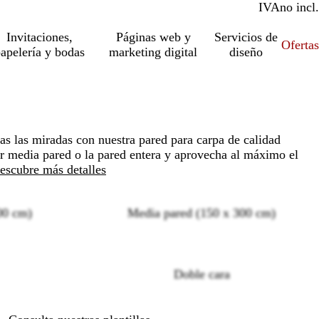
IVA
incl.
no incl.
Invitaciones,
Páginas web y
Servicios de
Ofertas
apelería y bodas
marketing digital
diseño
das las miradas con nuestra pared para carpa de calidad
ir media pared o la pared entera y aprovecha al máximo el
escubre más detalles
00 cm)
Media pared (150 x 300 cm)
Loading
options
Doble cara