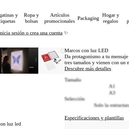
gatinas y
Ropa y
Artículos
Hogar y
Packaging
tiquetas
bolsas
promocionales
regalos
p
Inicia sesión o crea una cuenta
✨
en
cado
za
Imagen
Acercado
Utiliza
Haz
Imagen
Acercado
Utiliza
Haz
Marcos con luz LED
iable
ampliable
hasta
las
clic
ampliable
hasta
las
clic
Da protagonismo a tu mensaje 
mo
s
mínimo
teclas
para
mínimo
teclas
para
tres tamaños y vienen con un m
ndir
de
expandir
de
expandir
Descubre más detalles
más
más
Tamaño
y
y
A1
s
menos
menos
para
para
A3
iar
ampliar
ampliar
Selección
y
y
Solo la estructur
r
alejar
alejar
y
y
Especificaciones y plantillas
las
las
on luz led
as
flechas
flechas