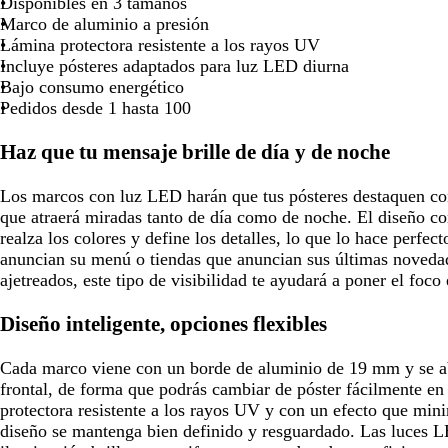
Disponibles en 3 tamaños
para
para
para
para
para
Marco de aluminio a presión
moverte
moverte
moverte
moverte
move
Lámina protectora resistente a los rayos UV
por
por
por
por
por
Incluye pósteres adaptados para luz LED diurna
la
la
la
la
la
Bajo consumo energético
imagen
imagen
imagen
imagen
imag
Pedidos desde 1 hasta 100
Haz que tu mensaje brille de día y de noche
Los marcos con luz LED harán que tus pósteres destaquen con
que atraerá miradas tanto de día como de noche. El diseño co
realza los colores y define los detalles, lo que lo hace perfec
anuncian su menú o tiendas que anuncian sus últimas novedad
ajetreados, este tipo de visibilidad te ayudará a poner el foco
Diseño inteligente, opciones flexibles
Cada marco viene con un borde de aluminio de 19 mm y se abr
frontal, de forma que podrás cambiar de póster fácilmente e
protectora resistente a los rayos UV y con un efecto que mini
diseño se mantenga bien definido y resguardado. Las luces L