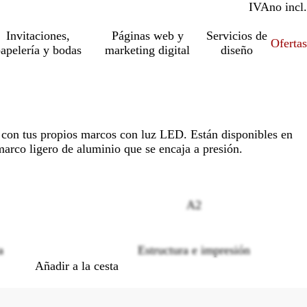
IVA
incl.
no incl.
Invitaciones,
Páginas web y
Servicios de
Ofertas
apelería y bodas
marketing digital
diseño
con tus propios marcos con luz LED. Están disponibles en
arco ligero de aluminio que se encaja a presión.
A2
Loading
options
a
Estructura e impresión
Añadir a la cesta