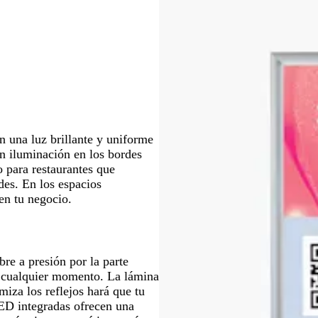
para
para
rte
moverte
moverte
por
por
la
la
en
imagen
imagen
 una luz brillante y uniforme
n iluminación en los bordes
to para restaurantes que
es. En los espacios
 en tu negocio.
e a presión por la parte
n cualquier momento. La lámina
miza los reflejos hará que tu
ED integradas ofrecen una